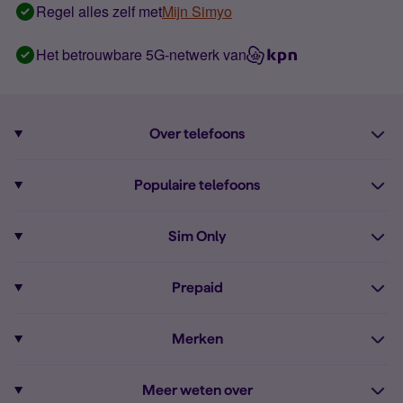
Regel alles zelf met
Mijn Simyo
Het betrouwbare 5G-netwerk van
Over telefoons
Abonnement met telefoon
Populaire telefoons
Informatie over telefoons
Pixel 10
Sim Only
Alle telefoons
Pixel 9a
Sim Only
Prepaid
iPhone 16
Sim Only internet
Prepaid
iPhone 16e
Merken
Onbeperkt bellen
Bestel Prepaid simkaart
iPhone 15
Apple
Zakelijk Sim Only abonnement
Meer weten over
Prepaid tegoed opwaarderen
iPhone 14 Refurbished