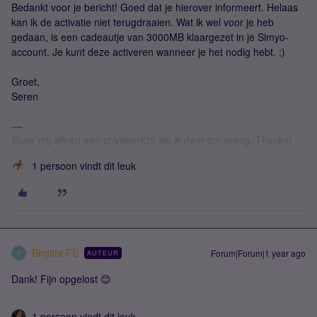
Bedankt voor je bericht! Goed dat je hierover informeert. Helaas
kan ik de activatie niet terugdraaien. Wat ik wel voor je heb
gedaan, is een cadeautje van 3000MB klaargezet in je Simyo-
account. Je kunt deze activeren wanneer je het nodig hebt. ;)
Groet,
Seren
Stuur mij alleen een privébericht als ik daar om vraag. Thanks!
1 persoon vindt dit leuk
Birgitta FS
Forum|Forum|1 year ago
AUTEUR
B
Dank! Fijn opgelost 😊
1 persoon vindt dit leuk