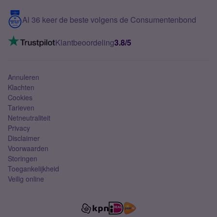
5G internet
Contact
Al 36 keer de beste volgens de Consumentenbond
Mobiel internet
VoLTE 4G bellen
Klantbeoordeling
3.8/5
Mobiel abonnement
Simkaart
Annuleren
Klachten
Cookies
Tarieven
Netneutraliteit
Privacy
Disclaimer
Voorwaarden
Storingen
Toegankelijkheid
Veilig online