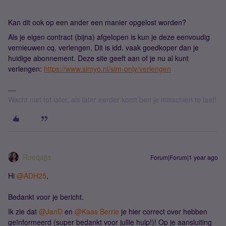
Kan dit ook op een ander een manier opgelost worden?
Als je eigen contract (bijna) afgelopen is kun je deze eenvoudig
vernieuwen cq. verlengen. Dit is idd. vaak goedkoper dan je
huidige abonnement. Deze site geeft aan of je nu al kunt
verlengen:
https://www.simyo.nl/sim-only/verlengen
Wacht niet tot later, als later eerder komt ben je misschien te laat!
Roeqajja
Forum|Forum|1 year ago
Hi ​
@ADH25
,
Bedankt voor je bericht.
Ik zie dat ​
@JanD
en ​
@Kaas Berrie
je hier correct over hebben
geïnformeerd (super bedankt voor jullie hulp!)! Op je aansluiting