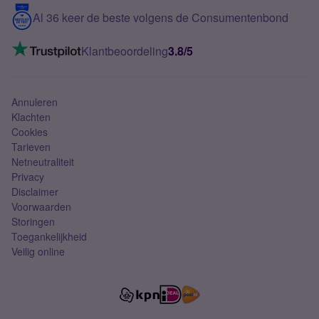
5G internet
Contact
Al 36 keer de beste volgens de Consumentenbond
Mobiel internet
VoLTE 4G bellen
Klantbeoordeling
3.8/5
Mobiel abonnement
Simkaart
Annuleren
Klachten
Cookies
Tarieven
Netneutraliteit
Privacy
Disclaimer
Voorwaarden
Storingen
Toegankelijkheid
Veilig online