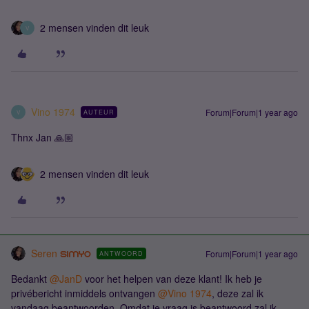
2 mensen vinden dit leuk
V
Vino 1974
Forum|Forum|1 year ago
AUTEUR
V
Thnx Jan 🙏🏼
2 mensen vinden dit leuk
Seren
Forum|Forum|1 year ago
ANTWOORD
Bedankt ​
@JanD
voor het helpen van deze klant! Ik heb je
privébericht inmiddels ontvangen ​
@Vino 1974
, deze zal ik
vandaag beantwoorden. Omdat je vraag is beantwoord zal ik