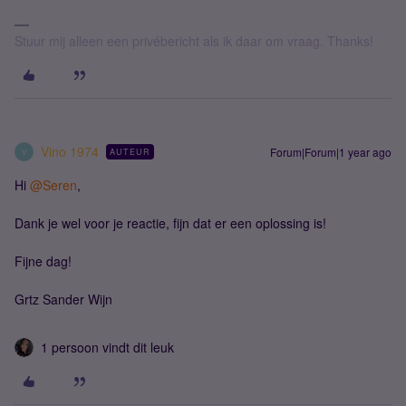
Stuur mij alleen een privébericht als ik daar om vraag. Thanks!
Vino 1974
Forum|Forum|1 year ago
AUTEUR
V
Hi ​
@Seren
,
Dank je wel voor je reactie, fijn dat er een oplossing is!
Fijne dag!
Grtz Sander Wijn
1 persoon vindt dit leuk