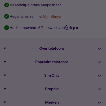
Maandelijks gratis aanpasbaar
Regel alles zelf met
Mijn Simyo
Het betrouwbare 5G-netwerk van
Over telefoons
Abonnement met telefoon
Populaire telefoons
Informatie over telefoons
Pixel 10
Sim Only
Alle telefoons
Pixel 9a
Sim Only
Prepaid
iPhone 16
Sim Only internet
Prepaid
iPhone 16e
Merken
Onbeperkt bellen