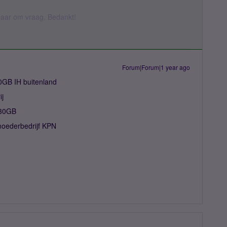
k daar om vraag. Bedankt!
Forum|Forum|1 year ago
0GB IH buitenland
ij
x 30GB
moederbedrijf KPN