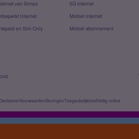
nternet van Simyo
5G internet
nbeperkt internet
Mobiel internet
Prepaid en Sim Only
Mobiel abonnement
bond
Disclaimer
Voorwaarden
Storingen
Toegankelijkheid
Veilig online