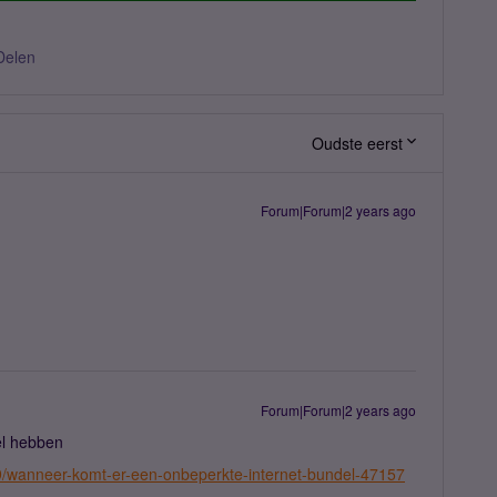
Delen
Oudste eerst
Forum|Forum|2 years ago
Forum|Forum|2 years ago
el hebben
9/wanneer-komt-er-een-onbeperkte-internet-bundel-47157