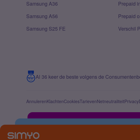
Samsung A36
Prepaid i
Samsung A56
Prepaid o
Samsung S25 FE
Verschil 
Al 36 keer de beste volgens de Consumenten
Annuleren
Klachten
Cookies
Tarieven
Netneutraliteit
Privacy