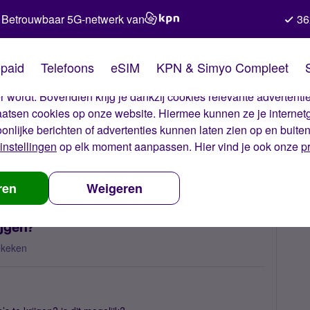
Betrouwbaar 5G-netwerk van
36
kies van Simyo
paid
Telefoons
eSIM
KPN & Simyo Compleet
okies op onze website. Met deze cookies zorgen wij ervoor dat j
 wordt. Bovendien krijg je dankzij cookies relevante advertentie
laatsen cookies op onze website. Hiermee kunnen ze je internet
oonlijke berichten of advertenties kunnen laten zien op en buite
instellingen
op elk moment aanpassen. Hier vind je ook onze
p
mb’s internet krijgen?
ren
Weigeren
ijgen?
ekeken