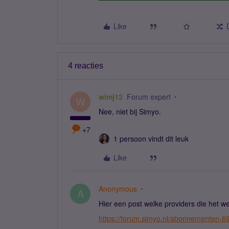
Like
4 reacties
wimj12
Forum expert
W
Nee, niet bij Simyo.
+7
1 persoon vindt dit leuk
Like
Anonymous
A
Hier een post welke providers die het w
https://forum.simyo.nl/abonnementen-6