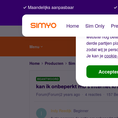
Maandelijks aanpasbaar
De coo
Home
Sim Only
Pre
Wij gebruiken co
website nog beter
derde partijen p
Menu
zodat wij je pers
Je kan je
cookie-
Home
Producten
Sim Only
kan ik onbeperkt 
Accepte
BEANTWOORD
kan ik onbeperkt mb’s internet kr
Forum|Forum|2 years ago
4 reacties
157 B
Indy Reedijk
Beginner
I