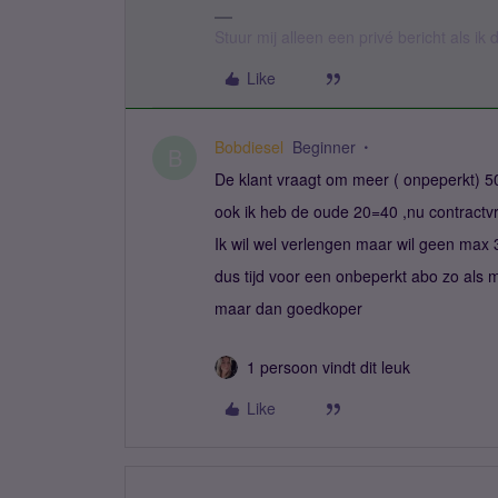
Stuur mij alleen een privé bericht als i
Like
Bobdiesel
Beginner
B
De klant vraagt om meer ( onpeperkt) 5
ook ik heb de oude 20=40 ,nu contractvr
Ik wil wel verlengen maar wil geen ma
dus tijd voor een onbeperkt abo zo als 
maar dan goedkoper
1 persoon vindt dit leuk
Like