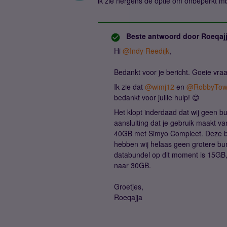
ik zie nergens de optie om onbeperkt mb’
Beste antwoord door
Roeqaj
Hi
@Indy Reedijk
,
Bedankt voor je bericht. Goeie vra
Ik zie dat
@wimj12
en
@RobbyTo
bedankt voor jullie hulp! 😊
Het klopt inderdaad dat wij geen b
aansluiting dat je gebruik maakt 
40GB met Simyo Compleet. Deze bu
hebben wij helaas geen grotere bun
databundel op dit moment is 15GB
naar 30GB.
Groetjes,
Roeqajja