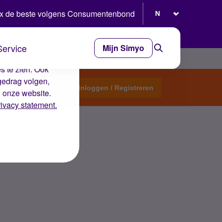
Selecteer taal
x de beste volgens Consumentenbond
Service
Mijn Simyo
e ervaring op de
s te zien. Ook
gedrag volgen,
Start een topic
Inloggen / Registreren
n onze website.
rivacy statement.