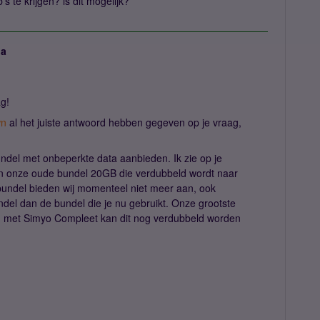
s te krijgen? is dit mogelijk?
ja
ag!
wn
al het juiste antwoord hebben gegeven op je vraag,
undel met onbeperkte data aanbieden. Ik zie op je
van onze oude bundel 20GB die verdubbeld wordt naar
ndel bieden wij momenteel niet meer aan, ook
del dan de bundel die je nu gebruikt. Onze grootste
, met Simyo Compleet kan dit nog verdubbeld worden