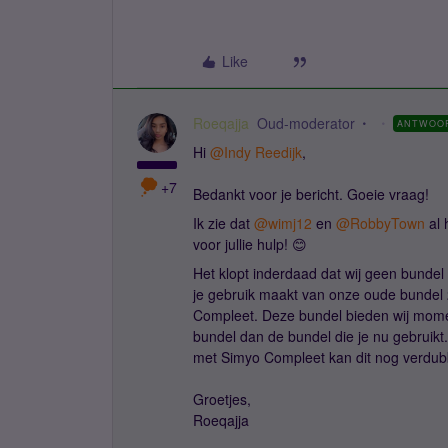
Like
Roeqajja
Oud-moderator
ANTWOO
Hi
@Indy Reedijk
,
+7
Bedankt voor je bericht. Goeie vraag!
Ik zie dat
@wimj12
en
@RobbyTown
al 
voor jullie hulp! 😊
Het klopt inderdaad dat wij geen bundel 
je gebruik maakt van onze oude bundel
Compleet. Deze bundel bieden wij mome
bundel dan de bundel die je nu gebruik
met Simyo Compleet kan dit nog verdu
Groetjes,
Roeqajja