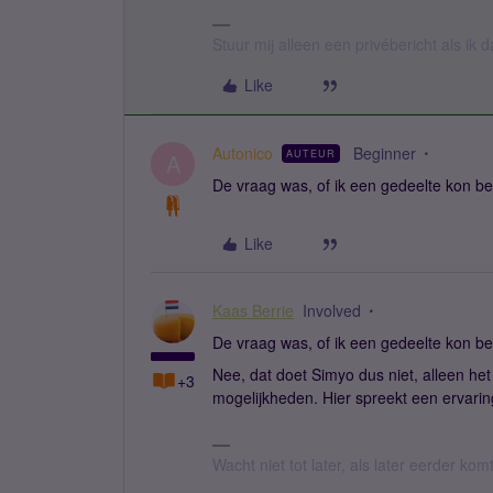
Stuur mij alleen een privébericht als ik
Like
Autonico
Beginner
AUTEUR
A
De vraag was, of ik een gedeelte kon be
Like
Kaas Berrie
Involved
De vraag was, of ik een gedeelte kon be
Nee, dat doet Simyo dus niet, alleen het
+3
mogelijkheden. Hier spreekt een erva
Wacht niet tot later, als later eerder kom