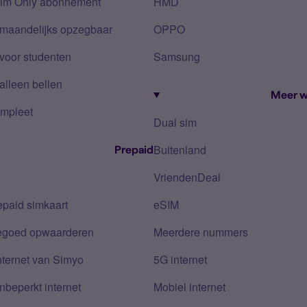
Sim Only abonnement
HMD
 maandelijks opzegbaar
OPPO
voor studenten
Samsung
alleen bellen
Meer w
mpleet
Dual sim
Buitenland
Prepaid
VriendenDeal
epaid simkaart
eSIM
tegoed opwaarderen
Meerdere nummers
nternet van Simyo
5G internet
nbeperkt internet
Mobiel internet