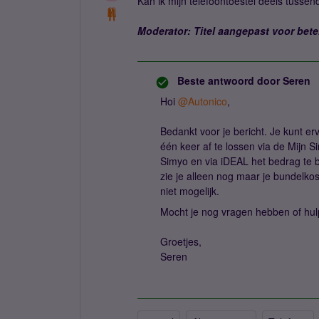
Kan ik mijn telefoontoestel deels tussen
Moderator: Titel aangepast voor bete
Beste antwoord door
Seren
Hoi ​
@Autonico
,
Bedankt voor je bericht. Je kunt er
één keer af te lossen via de Mijn S
Simyo en via iDEAL het bedrag te b
zie je alleen nog maar je bundelkos
niet mogelijk.
Mocht je nog vragen hebben of hulp
Groetjes,
Seren