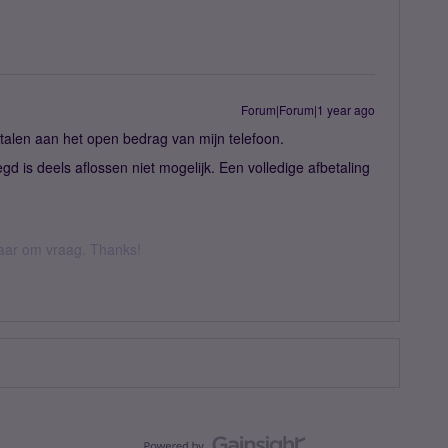
Forum|Forum|1 year ago
talen aan het open bedrag van mijn telefoon.
egd is deels aflossen niet mogelijk. Een volledige afbetaling
 daar om vraag. Thanks!