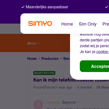
Maandelijks aanpasbaar
De coo
Home
Sim Only
Pre
Wij gebruiken co
website nog beter
derde partijen p
Menu
zodat wij je pers
Je kan je
cookie-
Home
Producten
Sim Only
Kan ik mijn tele
Accepte
BEANTWOORD
Kan ik mijn telefoontoestel tusse
Forum|Forum|1 year ago
4 reacties
58 Bek
Autonico
Beginner
A