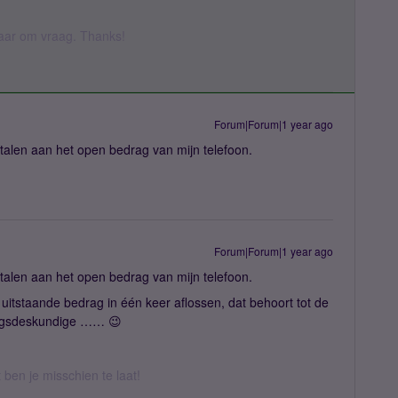
 daar om vraag. Thanks!
Forum|Forum|1 year ago
talen aan het open bedrag van mijn telefoon.
Forum|Forum|1 year ago
talen aan het open bedrag van mijn telefoon.
 uitstaande bedrag in één keer aflossen, dat behoort tot de
ringsdeskundige …… 😉
t ben je misschien te laat!