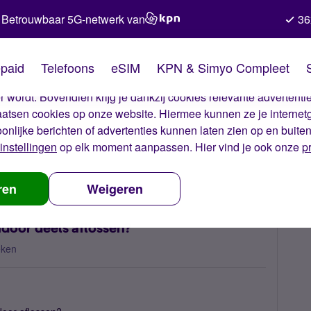
Betrouwbaar 5G-netwerk van
36
kies van Simyo
paid
Telefoons
eSIM
KPN & Simyo Compleet
okies op onze website. Met deze cookies zorgen wij ervoor dat j
 wordt. Bovendien krijg je dankzij cookies relevante advertentie
laatsen cookies op onze website. Hiermee kunnen ze je internet
oonlijke berichten of advertenties kunnen laten zien op en buite
instellingen
op elk moment aanpassen. Hier vind je ook onze
p
foontoestel tussendoor deels aflossen?
ren
Weigeren
ndoor deels aflossen?
eken