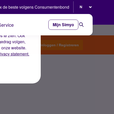
Selecteer taal
x de beste volgens Consumentenbond
Service
Mijn Simyo
e ervaring op de
s te zien. Ook
gedrag volgen,
Start een topic
Inloggen / Registreren
n onze website.
rivacy statement.