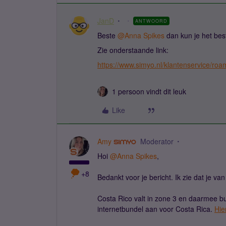
JanD
ANTWOORD
Beste ​
@Anna Spikes
dan kun je het bes
Zie onderstaande link:
https://www.simyo.nl/klantenservice/roa
1 persoon vindt dit leuk
Like
Amy
Moderator
Hoi ​
@Anna Spikes
,
+8
Bedankt voor je bericht. Ik zie dat je van 
Costa Rico valt in zone 3 en daarmee bu
internetbundel aan voor Costa Rica.
Hie