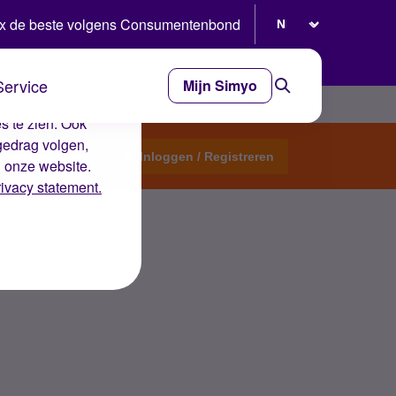
Selecteer taal
x de beste volgens Consumentenbond
Service
Mijn Simyo
e ervaring op de
s te zien. Ook
gedrag volgen,
Start een topic
Inloggen / Registreren
n onze website.
rivacy statement.