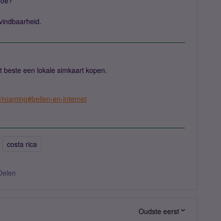
 Hoe?
vindbaarheid.
t beste een lokale simkaart kopen.
e/roaming#bellen-en-internet
costa rica
Delen
Oudste eerst