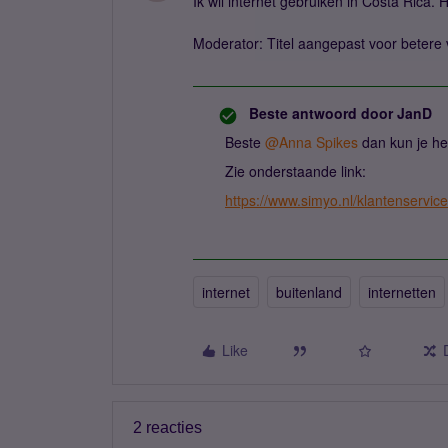
Ik wil internet gebruiken in Costa Rica.
Moderator: Titel aangepast voor betere 
Beste antwoord door
JanD
Beste ​
@Anna Spikes
dan kun je he
Zie onderstaande link:
https://www.simyo.nl/klantenservic
internet
buitenland
internetten
Like
2 reacties