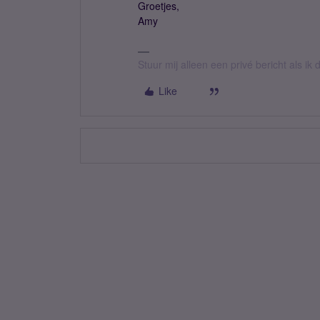
Groetjes,
Amy
Stuur mij alleen een privé bericht als i
Like