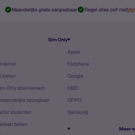
Maandelijks gratis aanpasbaar
Regel alles zelf met
Mij
Sim Only
Apple
internet
Fairphone
 bellen
Google
Sim Only abonnement
HMD
 maandelijks opzegbaar
OPPO
voor studenten
Samsung
alleen bellen
Meer w