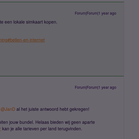
Forum|Forum|1 year ago
te een lokale simkaart kopen.
ming#bellen-en-internet
Forum|Forum|1 year ago
​
@JanD
al het juiste antwoord hebt gekregen!
iten jouw bundel. Helaas bieden wij geen aparte
r
kan je alle tarieven per land terugvinden.