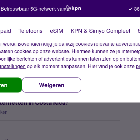
Betrouwbaar 5G-netwerk van
36
kies van Simyo
paid
Telefoons
eSIM
KPN & Simyo Compleet
okies op onze website. Met deze cookies zorgen wij ervoor dat j
 wordt. Bovendien krijg je dankzij cookies relevante advertentie
laatsen cookies op onze website. Hiermee kunnen ze je internet
oonlijke berichten of advertenties kunnen laten zien op en buite
instellingen
op elk moment aanpassen. Hier vind je ook onze
p
Simyo simkaart internetten in Costa Rica?
ren
Weigeren
ternetten in Costa Rica?
eken