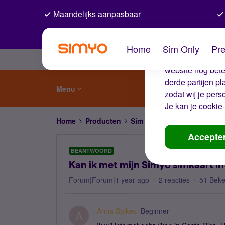
Maandelijks aanpasbaar
De coo
Home
Sim Only
Pre
Wij gebruiken co
website nog beter
derde partijen p
Menu
zodat wij je pers
Je kan je
cookie-
Home
Producten
Sim Only
Kan ik met mijn 
Accepte
BEANTWOORD
Kan ik met mijn Simyo simkaart in
Forum|Forum|1 year ago
2 reacties
51 Bek
Anna Spikes
Beginner
A