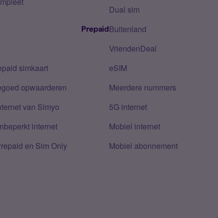
mpleet
Dual sim
Buitenland
Prepaid
VriendenDeal
epaid simkaart
eSIM
tegoed opwaarderen
Meerdere nummers
nternet van Simyo
5G internet
nbeperkt internet
Mobiel internet
Prepaid en Sim Only
Mobiel abonnement