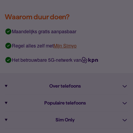
Waarom duur doen?
Maandelijks gratis aanpasbaar
Regel alles zelf met
Mijn Simyo
Het betrouwbare 5G-netwerk van
Over telefoons
Abonnement met telefoon
Populaire telefoons
Informatie over telefoons
Pixel 10
Sim Only
Alle telefoons
Pixel 9a
Sim Only