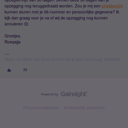
opzegging nog teruggedraaid worden. Zou je mij een
privébericht
kunnen sturen met je 06-nummer en persoonlijke gegevens? Ik
kijk dan graag voor je na of wij de opzegging nog kunnen
annuleren 😊.
Groetjes,
Roeqajja
Stuur mij alleen een privé bericht als ik daar om vraag. Bedankt!
Forumvoorwaarden
Accessibility statement