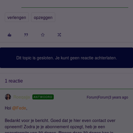
verlengen
opzeggen
Dit topic is gesloten. Je kunt geen reactie achterlaten.
1 reactie
Roeqajja
Forum|Forum|3 years ago
ANTWOORD
Hoi
@Fede
,
Bedankt voor je bericht. Goed dat je hier even contact over
opneemt! Zodra je je abonnement opzegt, heb je een
opzegtermijn van 30 dagen. Binnen deze 30 dagen kan je