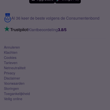
Meerdere nummers
Samsung S25 FE
Blog
5G internet
Contact
Al 36 keer de beste volgens de Consumentenbond
Mobiel internet
VoLTE 4G bellen
Klantbeoordeling
3.8/5
Mobiel abonnement
Simkaart
Annuleren
Klachten
Cookies
Tarieven
Netneutraliteit
Privacy
Disclaimer
Voorwaarden
Storingen
Toegankelijkheid
Veilig online