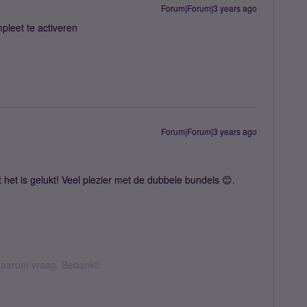
Forum|Forum|3 years ago
pleet te activeren
Forum|Forum|3 years ago
 het is gelukt! Veel plezier met de dubbele bundels 😊.
k daarom vraag. Bedankt!