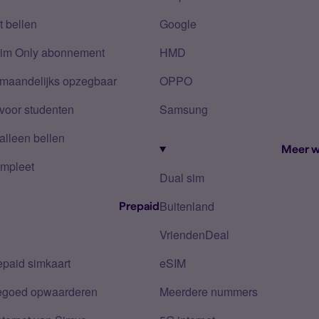
 bellen
Google
Sim Only abonnement
HMD
 maandelijks opzegbaar
OPPO
voor studenten
Samsung
alleen bellen
Meer w
mpleet
Dual sim
Buitenland
Prepaid
VriendenDeal
epaid simkaart
eSIM
tegoed opwaarderen
Meerdere nummers