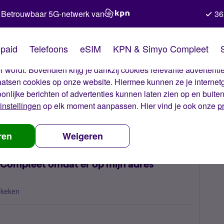
Betrouwbaar 5G-netwerk van
36
kies van Simyo
paid
Telefoons
eSIM
KPN & Simyo Compleet
okies op onze website. Met deze cookies zorgen wij ervoor dat j
 wordt. Bovendien krijg je dankzij cookies relevante advertentie
laatsen cookies op onze website. Hiermee kunnen ze je internet
oonlijke berichten of advertenties kunnen laten zien op en buite
instellingen
op elk moment aanpassen. Hier vind je ook onze
p
bieding van Simyo Compleet omdat er op mijn adres glasvezel ligt van K
ren
Weigeren
o Compleet omdat er op mijn adres
ekeken