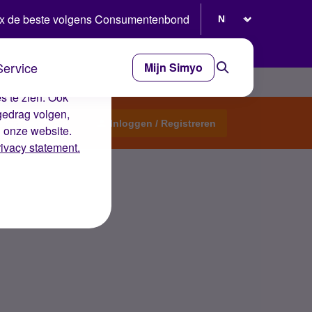
Selecteer taal
x de beste volgens Consumentenbond
Service
Mijn Simyo
e ervaring op de
s te zien. Ook
gedrag volgen,
Start een topic
Inloggen / Registreren
n onze website.
rivacy statement.
PN. Klopt dat?