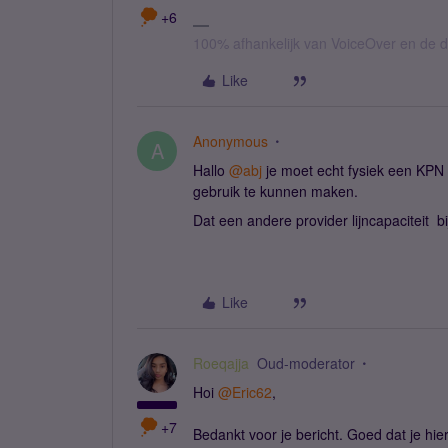
+6
100% afhankelijk van VoiceOver en de d
Like
Anonymous
A
Hallo
@abj
je moet echt fysiek een KPN
gebruik te kunnen maken.
Dat een andere provider lijncapaciteit bi
Like
Roeqajja
Oud-moderator
Hoi
@Eric62
,
+7
Bedankt voor je bericht. Goed dat je hi