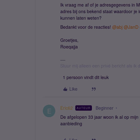
Ik vraag me af of je adresgegevens in 
adres bij ons bekend staat waardoor je 
kunnen laten weten?
Bedankt voor de reacties!
@abj
@JanD
Groetjes,
Roeqajja
Stuur mij alleen een privé bericht als i
1 persoon vindt dit leuk
Like
Eric62
Beginner
AUTEUR
E
De afgelopen 33 jaar woon ik al op mijn
aanbieding