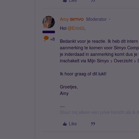
Like
Amy
Moderator
Hoi
@Eric62
,
+8
Bedankt voor je reactie. Ik heb dit int
aanmerking te komen voor Simyo Complee
je inderdaad in aanmerking komt dus je
inschakelt via Mijn Simyo > Overzicht >
Ik hoor graag of dit lukt!
Groetjes,
Amy
Stuur mij alleen een privé bericht als i
Like