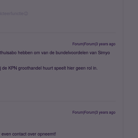
icteerfunctie😉
Forum|Forum|3 years ago
 thuisabo hebben om van de bundelvoordelen van Simyo
j de KPN groothandel huurt speelt hier geen rol in.
Forum|Forum|3 years ago
er even contact over opneemt!