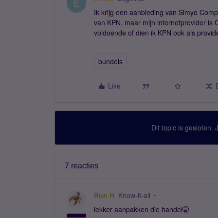
E
Ik krijg een aanbieding van Simyo Compl
van KPN, maar mijn internetprovider is 
voldoende of dien ik KPN ook als provid
bundels
Like
Dit topic is gesloten.
7 reacties
Ron H
Know-it-all
lekker aanpakken die handel🤫