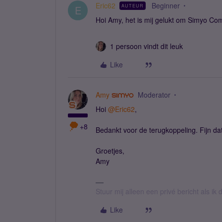
Eric62
Beginner
AUTEUR
E
Hoi Amy, het is mij gelukt om Simyo Com
1 persoon vindt dit leuk
Like
Amy
Moderator
Hoi
@Eric62
,
+8
Bedankt voor de terugkoppeling. Fijn dat
Groetjes,
Amy
Stuur mij alleen een privé bericht als i
Like