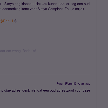
Mijn Simyo nog kloppen. Het zou kunnen dat er nog een oud
in aanmerking komt voor Simyo Compleet. Zou je mij dit
@Ron H
😊
k daar om vraag. Bedankt!
Forum|Forum|3 years ago
 huidige adres, denk niet dat een oud adres zorgt voor deze