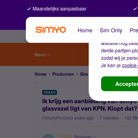
Maandelijks aanpasbaar
De coo
Home
Sim Only
Pre
Wij gebruiken co
website nog beter
derde partijen p
Menu
zodat wij je pers
Je kan je
cookie-
Home
Producten
Sim Only
Ik krijg een aan
Accepte
VRAAG
Ik krijg een aanbieding van Simy
glasvezel ligt van KPN. Klopt dat?
Forum|Forum|3 years ago
7 reacties
122 B
Eric62
Beginner