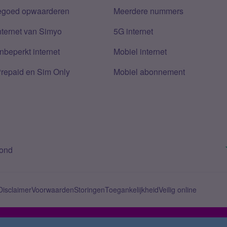
tegoed opwaarderen
Meerdere nummers
nternet van Simyo
5G internet
nbeperkt internet
Mobiel internet
Prepaid en Sim Only
Mobiel abonnement
bond
Disclaimer
Voorwaarden
Storingen
Toegankelijkheid
Veilig online