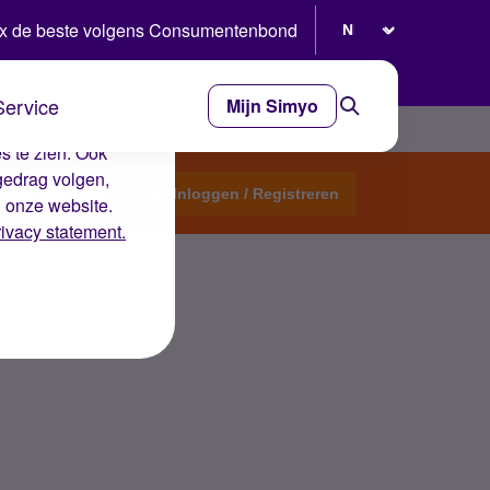
Selecteer taal
x de beste volgens Consumentenbond
Service
Mijn Simyo
e ervaring op de
s te zien. Ook
gedrag volgen,
Start een topic
Inloggen / Registreren
n onze website.
rivacy statement.