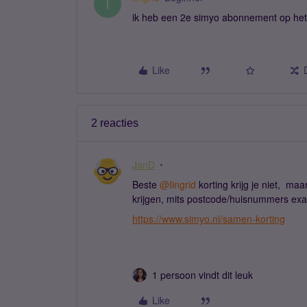
I
ik heb een 2e simyo abonnement op hetz
Like
2 reacties
JanD
Beste ​
@Iingrid
korting krijg je niet, m
krijgen, mits postcode/huisnummers exact
https://www.simyo.nl/samen-korting
1 persoon vindt dit leuk
Like