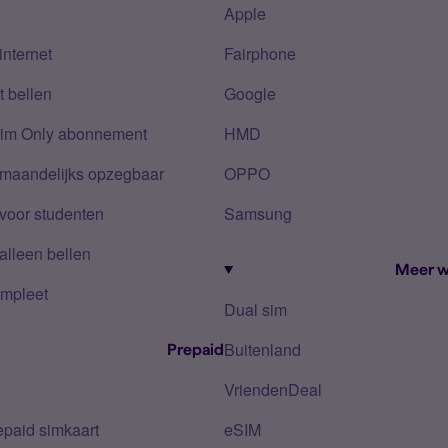
Apple
internet
Fairphone
 bellen
Google
Sim Only abonnement
HMD
 maandelijks opzegbaar
OPPO
voor studenten
Samsung
alleen bellen
Meer w
mpleet
Dual sim
Buitenland
Prepaid
VriendenDeal
epaid simkaart
eSIM