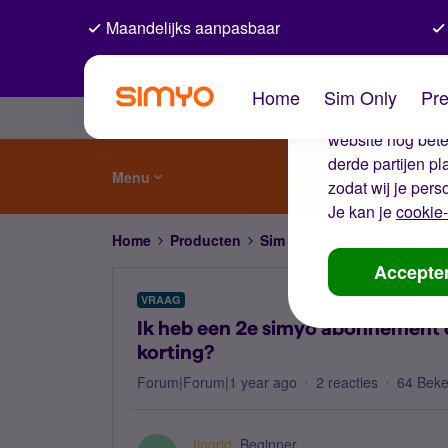
Maandelijks aanpasbaar
De coo
Home
Sim Only
Pre
Wij gebruiken co
website nog beter
derde partijen p
Menu
zodat wij je pers
Je kan je
cookie-
Home
Producten
Sim Only
Ik heb een 2e si
Accepte
VRAAG
Ik heb een 2e simyo abonnement o
korting?
Forum|Forum|1 year ago
2 reacties
64 Bek
Iingrid
Beginner