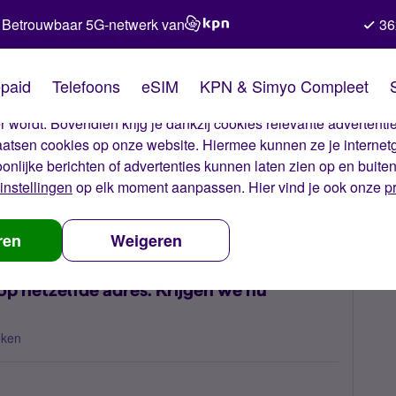
Betrouwbaar 5G-netwerk van
36
kies van Simyo
paid
Telefoons
eSIM
KPN & Simyo Compleet
okies op onze website. Met deze cookies zorgen wij ervoor dat j
 wordt. Bovendien krijg je dankzij cookies relevante advertentie
laatsen cookies op onze website. Hiermee kunnen ze je internet
oonlijke berichten of advertenties kunnen laten zien op en buite
instellingen
op elk moment aanpassen. Hier vind je ook onze
p
myo abonnement op hetzelfde adres. Krijgen we nu korting?
ren
Weigeren
p hetzelfde adres. Krijgen we nu
eken