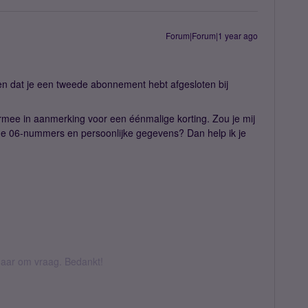
Forum|Forum|1 year ago
en dat je een tweede abonnement hebt afgesloten bij
ermee in aanmerking voor een éénmalige korting. Zou je mij
e 06-nummers en persoonlijke gegevens? Dan help ik je
k daar om vraag. Bedankt!