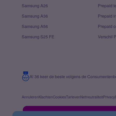
Samsung A26
Prepaid 
Samsung A36
Prepaid i
Samsung A56
Prepaid o
Samsung S25 FE
Verschil 
Al 36 keer de beste volgens de Consumenten
Annuleren
Klachten
Cookies
Tarieven
Netneutraliteit
Privacy