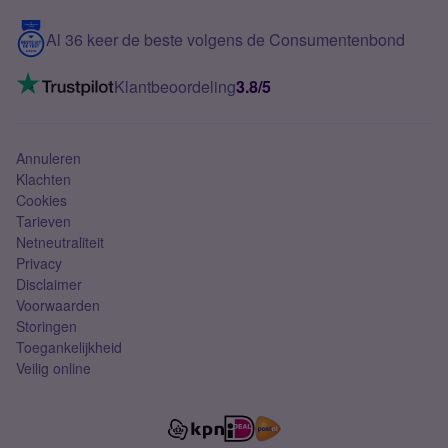
5G internet
Contact
Al 36 keer de beste volgens de Consumentenbond
Mobiel internet
VoLTE 4G bellen
Klantbeoordeling
3.8/5
Mobiel abonnement
Simkaart
Annuleren
Klachten
Cookies
Tarieven
Netneutraliteit
Privacy
Disclaimer
Voorwaarden
Storingen
Toegankelijkheid
Veilig online