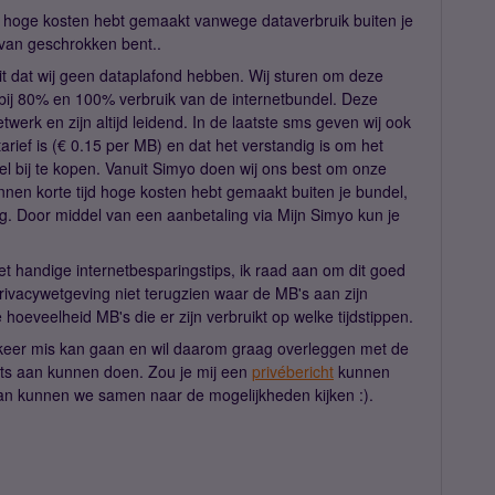
 je hoge kosten hebt gemaakt vanwege dataverbruik buiten je
rvan geschrokken bent..
feit dat wij geen dataplafond hebben. Wij sturen om deze
 bij 80% en 100% verbruik van de internetbundel. Deze
werk en zijn altijd leidend. In de laatste sms geven wij ook
arief is (€ 0.15 per MB) en dat het verstandig is om het
ndel bij te kopen. Vanuit Simyo doen wij ons best om onze
innen korte tijd hoge kosten hebt gemaakt buiten je bundel,
rg. Door middel van een aanbetaling via Mijn Simyo kun je
t handige internetbesparingstips, ik raad aan om dit goed
ivacywetgeving niet terugzien waar de MB's aan zijn
e hoeveelheid MB's die er zijn verbruikt op welke tijdstippen.
 keer mis kan gaan en wil daarom graag overleggen met de
 iets aan kunnen doen. Zou je mij een
privébericht
kunnen
an kunnen we samen naar de mogelijkheden kijken :).