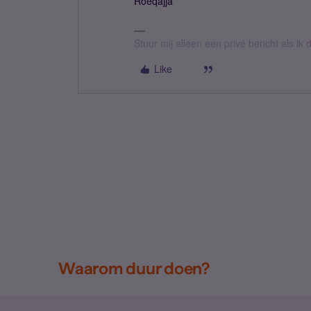
Roeqajja
Stuur mij alleen een privé bericht als i
Like
Waarom duur doen?