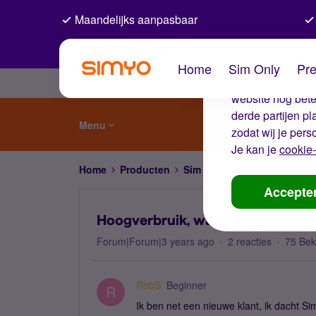
Maandelijks aanpasbaar
De coo
Home
Sim Only
Pre
Wij gebruiken co
website nog beter
derde partijen p
Menu
zodat wij je pers
Je kan je
cookie-
Home
Producten
Sim Only
Hoogverbruik, wa
Accepte
Hoogverbruik, wat is er gebeurd?
Forum|Forum|3 years ago
2 reacties
75 Be
RobS
Beginner
R
Ik ben net een nieuwe klant, ik dacht Si