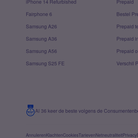
iPhone 14 Refurbished
Prepaid
Fairphone 6
Bestel Pr
Samsung A26
Prepaid 
Samsung A36
Prepaid i
Samsung A56
Prepaid o
Samsung S25 FE
Verschil 
Al 36 keer de beste volgens de Consumenten
Annuleren
Klachten
Cookies
Tarieven
Netneutraliteit
Privacy