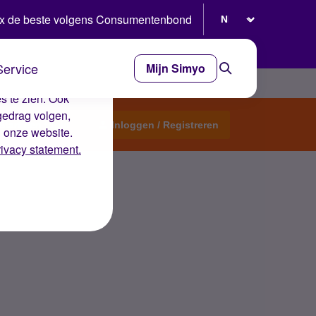
Selecteer taal
x de beste volgens Consumentenbond
Service
Mijn Simyo
e ervaring op de
s te zien. Ook
gedrag volgen,
Start een topic
Inloggen / Registreren
n onze website.
rivacy statement.