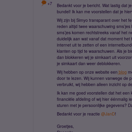
+7
Bedankt voor je bericht. Wat lastig dat
bundel! Ik kan me voorstellen dat je hie
Wij zijn bij Simyo transparant over het 
reden altijd twee waarschuwing sms’jes
sms’jes komen rechtstreeks vanaf het net
duidelijk aan wat vanaf dat moment het t
internet uit te zetten of een internetbu
klanten op tijd te waarschuwen. Als je b
dan blokkeren wij je simkaart uit voorzo
je simkaart dan weer deblokkeren.
Wij hebben op onze website een
blog
me
door te lezen. Wij kunnen vanwege de pr
verbruikt, wij hebben alleen inzicht op d
Ik kan me goed voorstellen dat het een
financiële afdeling of wij hier éénmalig
sturen met je persoonlijke gegevens? D
Bedankt voor je reactie
@JanD
!
Groetjes,