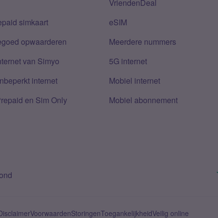
VriendenDeal
epaid simkaart
eSIM
tegoed opwaarderen
Meerdere nummers
nternet van Simyo
5G internet
nbeperkt internet
Mobiel internet
Prepaid en Sim Only
Mobiel abonnement
bond
Disclaimer
Voorwaarden
Storingen
Toegankelijkheid
Veilig online