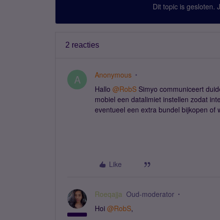
Dit topic is gesloten.
2 reacties
Anonymous
A
Hallo
@RobS
Simyo communiceert duideli
mobiel een datalimiet instellen zodat int
eventueel een extra bundel bijkopen of w
Like
Roeqajja
Oud-moderator
Hoi
@RobS
,