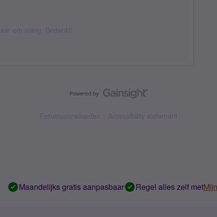
k daar om vraag. Bedankt!
Forumvoorwaarden
Accessibility statement
Maandelijks gratis aanpasbaar
Regel alles zelf met
Mij