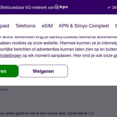
Betrouwbaar 5G-netwerk van
36
kies van Simyo
paid
Telefoons
eSIM
KPN & Simyo Compleet
okies op onze website. Met deze cookies zorgen wij ervoor dat j
 wordt. Bovendien krijg je dankzij cookies relevante advertentie
laatsen cookies op onze website. Hiermee kunnen ze je internet
oonlijke berichten of advertenties kunnen laten zien op en buite
instellingen
op elk moment aanpassen. Hier vind je ook onze
p
t is er gebeurd?
ren
Weigeren
keken
myo klinkt goed en het is een mooie deal. Eerst heb ik 1,5