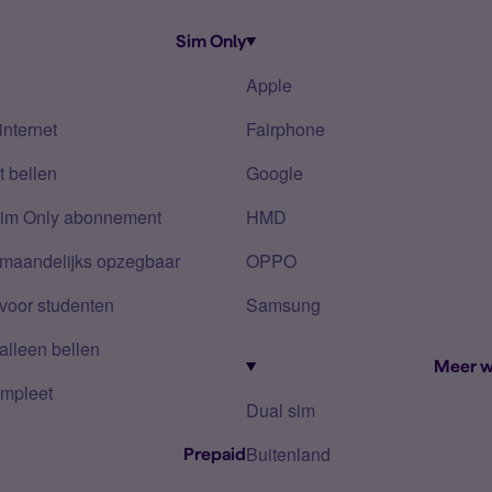
Sim Only
Apple
internet
Fairphone
 bellen
Google
Sim Only abonnement
HMD
 maandelijks opzegbaar
OPPO
voor studenten
Samsung
alleen bellen
Meer w
mpleet
Dual sim
Buitenland
Prepaid