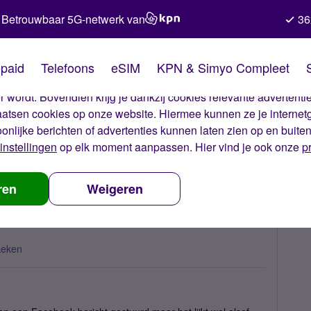
Betrouwbaar 5G-netwerk van
36
kies van Simyo
paid
Telefoons
eSIM
KPN & Simyo Compleet
okies op onze website. Met deze cookies zorgen wij ervoor dat j
 wordt. Bovendien krijg je dankzij cookies relevante advertentie
laatsen cookies op onze website. Hiermee kunnen ze je internet
oonlijke berichten of advertenties kunnen laten zien op en buite
instellingen
op elk moment aanpassen. Hier vind je ook onze
p
opsom berekend?
ren
Weigeren
keken