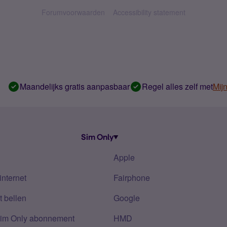
Forumvoorwaarden
Accessibility statement
Maandelijks gratis aanpasbaar
Regel alles zelf met
Mij
Sim Only
Apple
internet
Fairphone
 bellen
Google
Sim Only abonnement
HMD