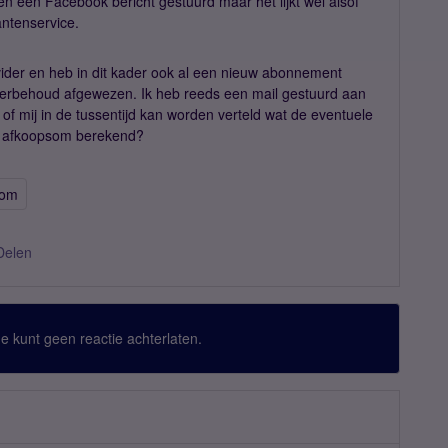
en een Facebook bericht gestuurd maar het lijkt wel alsof
lantenservice.
vider en heb in dit kader ook al een nieuw abonnement
merbehoud afgewezen. Ik heb reeds een mail gestuurd aan
of mij in de tussentijd kan worden verteld wat de eventuele
e afkoopsom berekend?
som
Delen
 Je kunt geen reactie achterlaten.