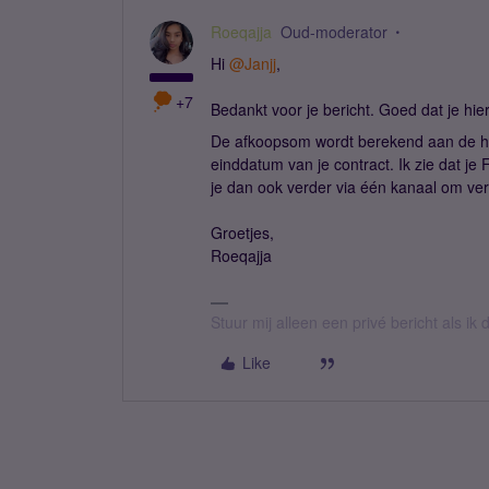
Roeqajja
Oud-moderator
Hi
@Janjj
,
+7
Bedankt voor je bericht. Goed dat je hi
De afkoopsom wordt berekend aan de ha
einddatum van je contract. Ik zie dat je
je dan ook verder via één kanaal om ver
Groetjes,
Roeqajja
Stuur mij alleen een privé bericht als i
Like