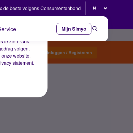
Selecteer taal
x de beste volgens Consumentenbond
Service
Mijn Simyo
e ervaring op de
s te zien. Ook
gedrag volgen,
Start een topic
Inloggen / Registreren
n onze website.
rivacy statement.