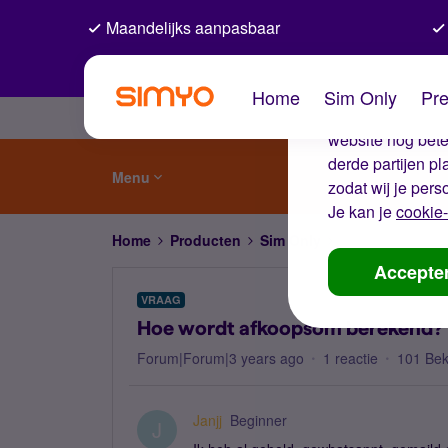
Maandelijks aanpasbaar
De coo
Home
Sim Only
Pre
Wij gebruiken co
website nog beter
derde partijen p
Menu
zodat wij je pers
Je kan je
cookie-
Home
Producten
Sim Only
Hoe wordt afko
Accepte
VRAAG
Hoe wordt afkoopsom berekend?
Forum|Forum|3 years ago
1 reactie
101 Be
Janjj
Beginner
J