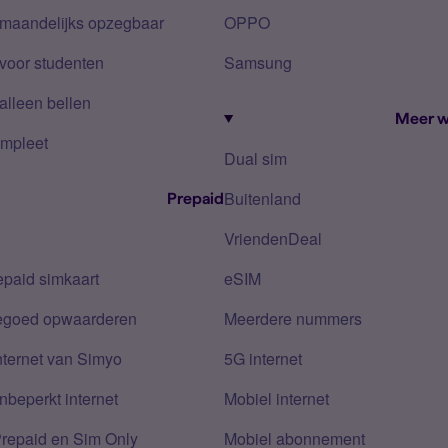
 maandelijks opzegbaar
OPPO
voor studenten
Samsung
alleen bellen
Meer w
mpleet
Dual sim
Buitenland
Prepaid
VriendenDeal
epaid simkaart
eSIM
tegoed opwaarderen
Meerdere nummers
nternet van Simyo
5G internet
nbeperkt internet
Mobiel internet
Prepaid en Sim Only
Mobiel abonnement