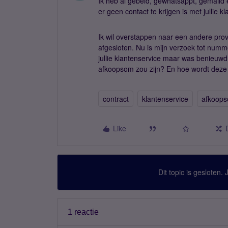
Ik heb al gebeld, gewhatsappt, gemaild 
er geen contact te krijgen is met jullie k
Ik wil overstappen naar een andere pro
afgesloten. Nu is mijn verzoek tot num
jullie klantenservice maar was benieuwd 
afkoopsom zou zijn? En hoe wordt dez
contract
klantenservice
afkoop
Like
Dit topic is gesloten.
1 reactie