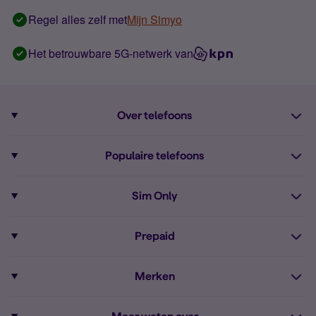
Regel alles zelf met
Mijn Simyo
Het betrouwbare 5G-netwerk van
Over telefoons
Abonnement met telefoon
Populaire telefoons
Informatie over telefoons
Pixel 10
Sim Only
Alle telefoons
Pixel 9a
Sim Only
Prepaid
iPhone 16
Sim Only internet
Prepaid
iPhone 16e
Merken
Onbeperkt bellen
Bestel Prepaid simkaart
iPhone 15
Apple
Zakelijk Sim Only abonnement