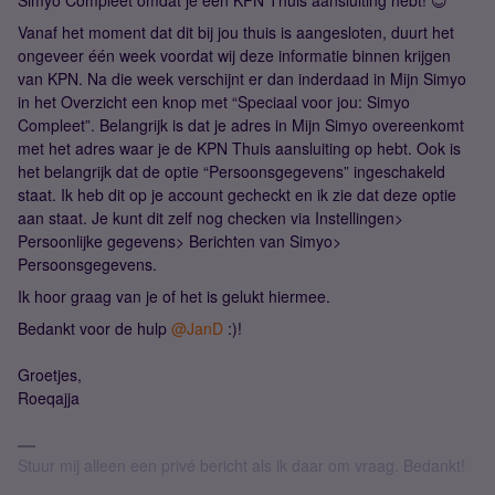
Simyo Compleet omdat je een KPN Thuis aansluiting hebt! 😊
Vanaf het moment dat dit bij jou thuis is aangesloten, duurt het
ongeveer één week voordat wij deze informatie binnen krijgen
van KPN. Na die week verschijnt er dan inderdaad in Mijn Simyo
in het Overzicht een knop met “Speciaal voor jou: Simyo
Compleet”. Belangrijk is dat je adres in Mijn Simyo overeenkomt
met het adres waar je de KPN Thuis aansluiting op hebt. Ook is
het belangrijk dat de optie “Persoonsgegevens” ingeschakeld
staat. Ik heb dit op je account gecheckt en ik zie dat deze optie
aan staat. Je kunt dit zelf nog checken via Instellingen>
Persoonlijke gegevens> Berichten van Simyo>
Persoonsgegevens.
Ik hoor graag van je of het is gelukt hiermee.
Bedankt voor de hulp
@JanD
:)!
Groetjes,
Roeqajja
Stuur mij alleen een privé bericht als ik daar om vraag. Bedankt!