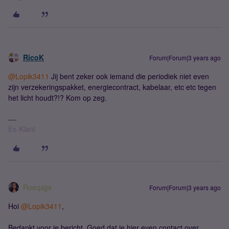
RicoK
Forum|Forum|3 years ago
@Lopik3411
Jij bent zeker ook iemand die periodiek niet even
zijn verzekeringspakket, energiecontract, kabelaar, etc etc tegen
het licht houdt?!? Kom op zeg.
Ex-Klant
Roeqajja
Forum|Forum|3 years ago
Hoi
@Lopik3411
,
Bedankt voor je bericht. Goed dat je hier even contact over