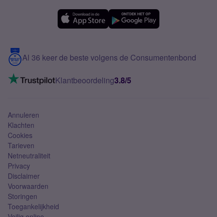
OPPO
Simyo Compleet
eSIM
Samsung A56
Over Simyo
Samsung
Meerdere nummers
Samsung S25 FE
Blog
5G internet
Contact
Al 36 keer de beste volgens de Consumentenbond
Mobiel internet
VoLTE 4G bellen
Klantbeoordeling
3.8/5
Mobiel abonnement
Simkaart
Annuleren
Klachten
Cookies
Tarieven
Netneutraliteit
Privacy
Disclaimer
Voorwaarden
Storingen
Toegankelijkheid
Veilig online