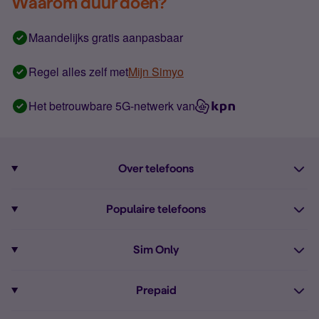
Waarom duur doen?
Maandelijks gratis aanpasbaar
Regel alles zelf met
Mijn Simyo
Het betrouwbare 5G-netwerk van
Over telefoons
Abonnement met telefoon
Populaire telefoons
Informatie over telefoons
Pixel 10
Sim Only
Alle telefoons
Pixel 9a
Sim Only
Prepaid
iPhone 16
Sim Only internet
Prepaid