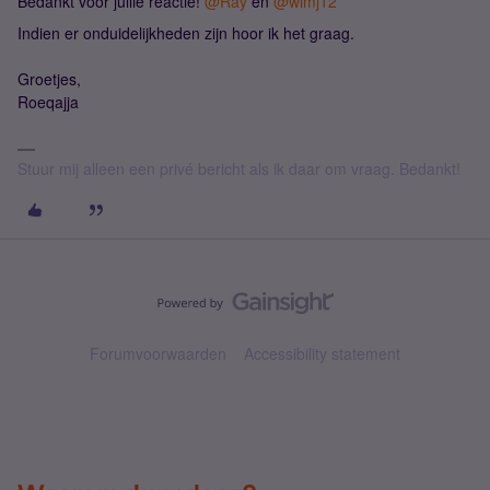
Bedankt voor jullie reactie!
@Ray
en
@wimj12
Indien er onduidelijkheden zijn hoor ik het graag.
Groetjes,
Roeqajja
Stuur mij alleen een privé bericht als ik daar om vraag. Bedankt!
Forumvoorwaarden
Accessibility statement