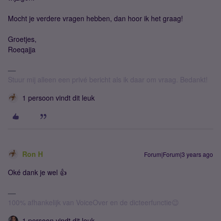
Mocht je verdere vragen hebben, dan hoor ik het graag!
Groetjes,
Roeqajja
Stuur mij alleen een privé bericht als ik daar om vraag. Bedankt!
1 persoon vindt dit leuk
Ron H
Forum|Forum|3 years ago
Oké dank je wel 👍
100% afhankelijk van VoiceOver en de dicteerfunctie😉
1 persoon vindt dit leuk