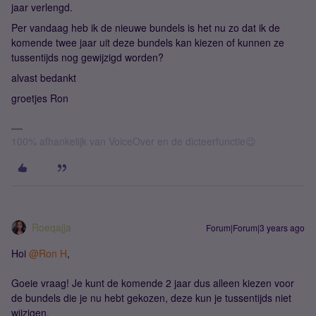
jaar verlengd.
Per vandaag heb ik de nieuwe bundels is het nu zo dat ik de
komende twee jaar uit deze bundels kan kiezen of kunnen ze
tussentijds nog gewijzigd worden?
alvast bedankt
groetjes Ron
100% afhankelijk van VoiceOver en de dicteerfunctie😉
Roeqajja
Forum|Forum|3 years ago
Hoi
@Ron H
,
Goeie vraag! Je kunt de komende 2 jaar dus alleen kiezen voor
de bundels die je nu hebt gekozen, deze kun je tussentijds niet
wijzigen.