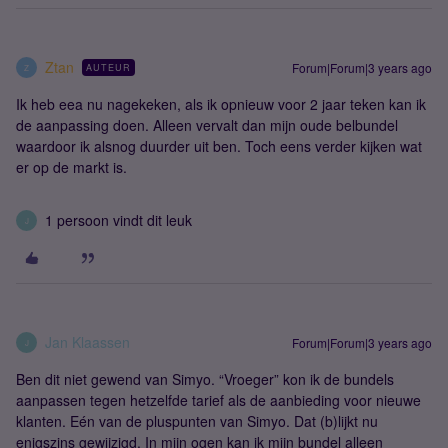
Ztan
Forum|Forum|3 years ago
AUTEUR
Z
Ik heb eea nu nagekeken, als ik opnieuw voor 2 jaar teken kan ik
de aanpassing doen. Alleen vervalt dan mijn oude belbundel
waardoor ik alsnog duurder uit ben. Toch eens verder kijken wat
er op de markt is.
1 persoon vindt dit leuk
J
Jan Klaassen
Forum|Forum|3 years ago
J
Ben dit niet gewend van Simyo. “Vroeger” kon ik de bundels
aanpassen tegen hetzelfde tarief als de aanbieding voor nieuwe
klanten. Eén van de pluspunten van Simyo. Dat (b)lijkt nu
enigszins gewijzigd. In mijn ogen kan ik mijn bundel alleen