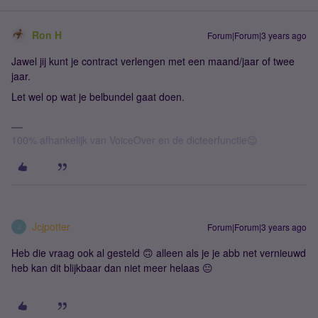
Ron H
Forum|Forum|3 years ago
Jawel jij kunt je contract verlengen met een maand/jaar of twee
jaar.
Let wel op wat je belbundel gaat doen.
100% afhankelijk van VoiceOver en de dicteerfunctie😉
Jcjpotter
Forum|Forum|3 years ago
J
Heb die vraag ook al gesteld 🙃 alleen als je je abb net vernieuwd
heb kan dit blijkbaar dan niet meer helaas 😐