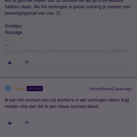
kun je gebruik maken van de bundels die wij op onze website
hebben staan. Als het verlengen is gelukt ontvang je meteen een
bevestigingsmail van ons. 🙂
Groetjes,
Roeqajja
Stuur mij alleen een privé bericht als ik daar om vraag. Bedankt!
Tasja
Forum|Forum|2 years ago
AUTEUR
T
Ik kan het contract van mij dochters nr wel verlengen alleen krijg
minder mbs dan dat ik een nieuw contract afsluit