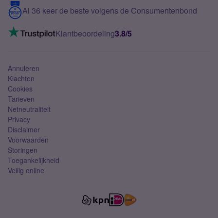
5G internet
Contact
Al 36 keer de beste volgens de Consumentenbond
Mobiel internet
VoLTE 4G bellen
Klantbeoordeling
3.8/5
Mobiel abonnement
Simkaart
Annuleren
Klachten
Cookies
Tarieven
Netneutraliteit
Privacy
Disclaimer
Voorwaarden
Storingen
Toegankelijkheid
Veilig online