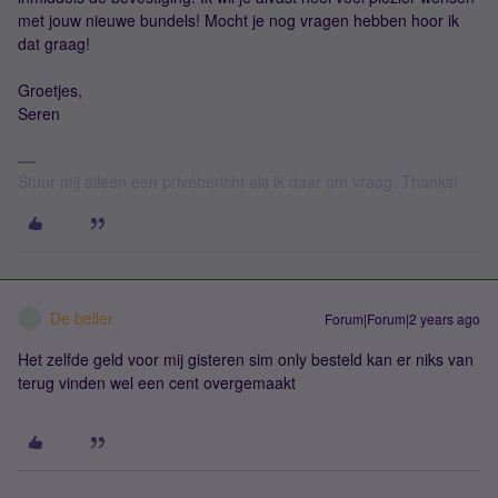
met jouw nieuwe bundels! Mocht je nog vragen hebben hoor ik
dat graag!
Groetjes,
Seren
Stuur mij alleen een privébericht als ik daar om vraag. Thanks!
De beller
Forum|Forum|2 years ago
D
Het zelfde geld voor mij gisteren sim only besteld kan er niks van
terug vinden wel een cent overgemaakt