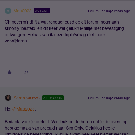
Mau2023
Forum|Forum|2 years ago
AUTEUR
M
Oh nevermind! Na wat rondgeneusd op dit forum, nogmaals
simonly ‘besteld’ en dit keer wel gelukt! Mailtje met bevestiging
ontvangen. Helaas kan ik deze topic/vraag niet meer
verwijderen.
Seren
Forum|Forum|2 years ago
ANTWOORD
Hoi
@Mau2023
,
Bedankt voor je bericht. Wat leuk om te horen dat je de overstap
hebt gemaakt van prepaid naar Sim Only. Gelukkig heb je
inmiddels de bevestiging. Ik wil je alvast heel veel plezier wensen