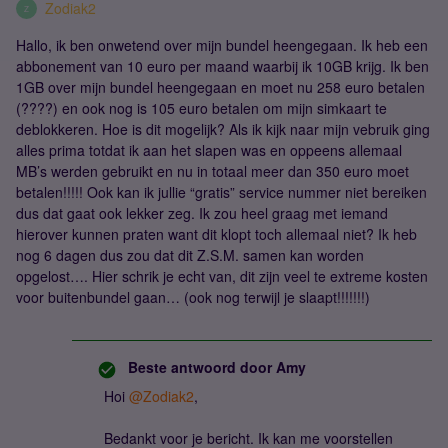
Zodiak2
Z
Hallo, ik ben onwetend over mijn bundel heengegaan. Ik heb een
abbonement van 10 euro per maand waarbij ik 10GB krijg. Ik ben
1GB over mijn bundel heengegaan en moet nu 258 euro betalen
(????) en ook nog is 105 euro betalen om mijn simkaart te
deblokkeren. Hoe is dit mogelijk? Als ik kijk naar mijn vebruik ging
alles prima totdat ik aan het slapen was en oppeens allemaal
MB’s werden gebruikt en nu in totaal meer dan 350 euro moet
betalen!!!!! Ook kan ik jullie “gratis” service nummer niet bereiken
dus dat gaat ook lekker zeg. Ik zou heel graag met iemand
hierover kunnen praten want dit klopt toch allemaal niet? Ik heb
nog 6 dagen dus zou dat dit Z.S.M. samen kan worden
opgelost…. Hier schrik je echt van, dit zijn veel te extreme kosten
voor buitenbundel gaan… (ook nog terwijl je slaapt!!!!!!!)
Beste antwoord door
Amy
Hoi
@Zodiak2
,
Bedankt voor je bericht. Ik kan me voorstellen