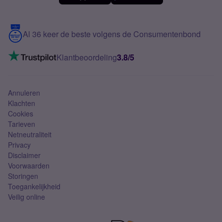
Meerdere nummers
Samsung S25 FE
Blog
5G internet
Contact
Al 36 keer de beste volgens de Consumentenbond
Mobiel internet
VoLTE 4G bellen
Klantbeoordeling
3.8/5
Mobiel abonnement
Simkaart
Annuleren
Klachten
Cookies
Tarieven
Netneutraliteit
Privacy
Disclaimer
Voorwaarden
Storingen
Toegankelijkheid
Veilig online