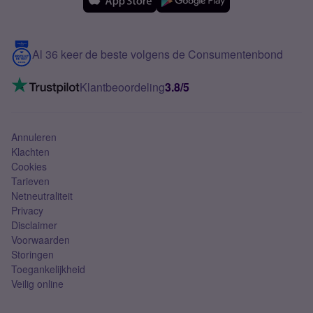
Samsung
Meerdere nummers
Samsung S25 FE
Blog
5G internet
Contact
Al 36 keer de beste volgens de Consumentenbond
Mobiel internet
VoLTE 4G bellen
Klantbeoordeling
3.8/5
Mobiel abonnement
Simkaart
Annuleren
Klachten
Cookies
Tarieven
Netneutraliteit
Privacy
Disclaimer
Voorwaarden
Storingen
Toegankelijkheid
Veilig online