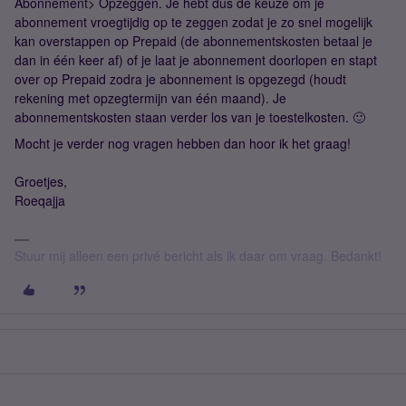
Abonnement> Opzeggen. Je hebt dus de keuze om je
abonnement vroegtijdig op te zeggen zodat je zo snel mogelijk
kan overstappen op Prepaid (de abonnementskosten betaal je
dan in één keer af) of je laat je abonnement doorlopen en stapt
over op Prepaid zodra je abonnement is opgezegd (houdt
rekening met opzegtermijn van één maand). Je
abonnementskosten staan verder los van je toestelkosten. 🙂
Mocht je verder nog vragen hebben dan hoor ik het graag!
Groetjes,
Roeqajja
Stuur mij alleen een privé bericht als ik daar om vraag. Bedankt!