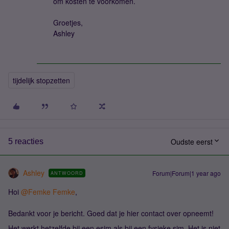
om kosten te voorkomen.
Groetjes,
Ashley
tijdelijk stopzetten
Oudste eerst
5 reacties
Ashley
Forum|Forum|1 year ago
ANTWOORD
Hoi
@Femke Femke
,
Bedankt voor je bericht. Goed dat je hier contact over opneemt!
Het werkt hetzelfde bij een esim als bij een fysieke sim. Het is niet