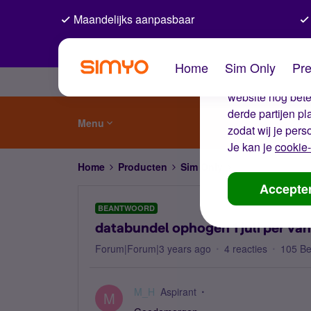
Maandelijks aanpasbaar
De coo
Home
Sim Only
Pre
Wij gebruiken co
website nog beter
derde partijen p
Menu
zodat wij je pers
Je kan je
cookie-
Home
Producten
Sim Only
databundel ophog
Accepte
BEANTWOORD
databundel ophogen 1 juli per van
Forum|Forum|3 years ago
4 reacties
105 B
M_H
Aspirant
M