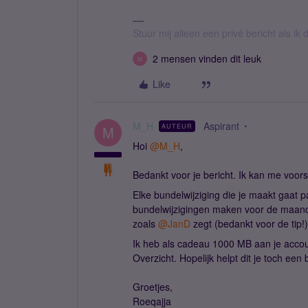
Stuur mij alleen een privé bericht als i
2 mensen vinden dit leuk
M
Like
M_H
Aspirant
AUTEUR
M
Hoi
@M_H
,
Bedankt voor je bericht. Ik kan me voorst
Elke bundelwijziging die je maakt gaat 
bundelwijzigingen maken voor de maand 
zoals
@JanD
zegt (bedankt voor de tip!)
Ik heb als cadeau 1000 MB aan je accoun
Overzicht. Hopelijk helpt dit je toch een 
Groetjes,
Roeqajja