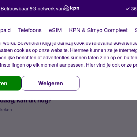
Betrouwbaar 5G-netwerk van
36
kies van Simyo
paid
Telefoons
eSIM
KPN & Simyo Compleet
okies op onze website. Met deze cookies zorgen wij ervoor dat j
 wordt. Bovendien krijg je dankzij cookies relevante advertentie
laatsen cookies op onze website. Hiermee kunnen ze je internet
oonlijke berichten of advertenties kunnen laten zien op en buite
instellingen
op elk moment aanpassen. Hier vind je ook onze
p
en 1 juli per vandaag, kan dit nog?
ren
Weigeren
daag, kan dit nog?
ekeken