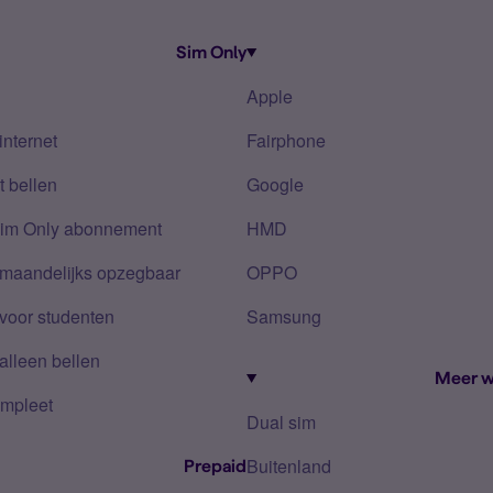
Sim Only
Apple
internet
Fairphone
 bellen
Google
Sim Only abonnement
HMD
 maandelijks opzegbaar
OPPO
voor studenten
Samsung
alleen bellen
Meer w
mpleet
Dual sim
Buitenland
Prepaid