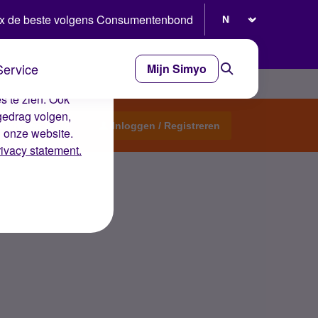
Selecteer taal
x de beste volgens Consumentenbond
Service
Mijn Simyo
e ervaring op de
s te zien. Ook
gedrag volgen,
Start een topic
Inloggen / Registreren
n onze website.
rivacy statement.