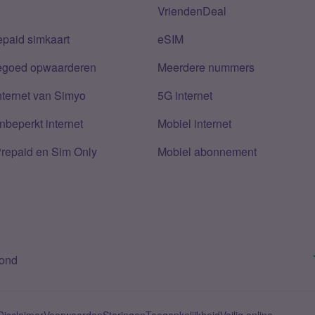
VriendenDeal
epaid simkaart
eSIM
tegoed opwaarderen
Meerdere nummers
nternet van Simyo
5G internet
nbeperkt internet
Mobiel internet
Prepaid en Sim Only
Mobiel abonnement
bond