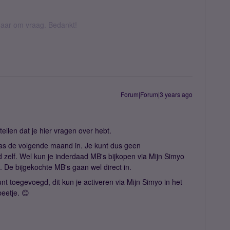
k daar om vraag. Bedankt!
Forum|Forum|3 years ago
ellen dat je hier vragen over hebt.
pas de volgende maand in. Je kunt dus geen
zelf. Wel kun je inderdaad MB's bijkopen via Mijn Simyo
. De bijgekochte MB's gaan wel direct in.
t toegevoegd, dit kun je activeren via Mijn Simyo in het
beetje. 😊