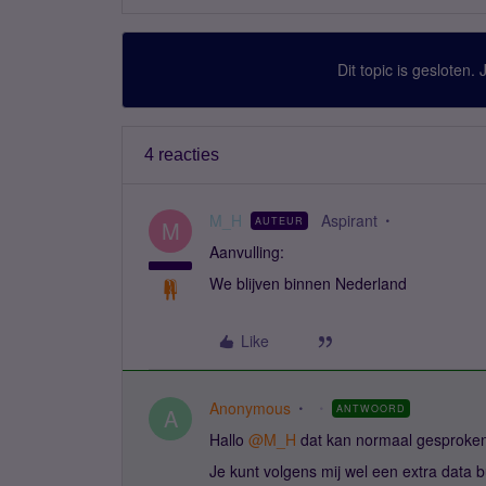
Dit topic is gesloten.
4 reacties
M_H
Aspirant
AUTEUR
M
Aanvulling:
We blijven binnen Nederland
Like
Anonymous
ANTWOORD
A
Hallo
@M_H
dat kan normaal gesproken
Je kunt volgens mij wel een extra data b