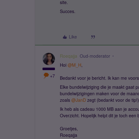
site.
Succes.
Like
Roeqajja
Oud-moderator
Hoi
@M_H
,
+7
Bedankt voor je bericht. Ik kan me voorst
Elke bundelwijziging die je maakt gaat 
bundelwijzigingen maken voor de maand 
zoals
@JanD
zegt (bedankt voor de tip!)
Ik heb als cadeau 1000 MB aan je accoun
Overzicht. Hopelijk helpt dit je toch een 
Groetjes,
Roeqajja