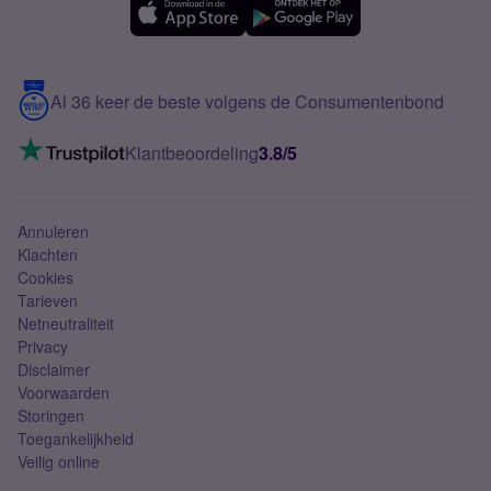
Samsung A56
Over Simyo
Samsung
Meerdere nummers
Samsung S25 FE
Blog
5G internet
Contact
Al 36 keer de beste volgens de Consumentenbond
Mobiel internet
VoLTE 4G bellen
Klantbeoordeling
3.8/5
Mobiel abonnement
Simkaart
Annuleren
Klachten
Cookies
Tarieven
Netneutraliteit
Privacy
Disclaimer
Voorwaarden
Storingen
Toegankelijkheid
Veilig online