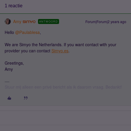
1 reactie
Amy
Forum|Forum|2 years ago
ANTWOORD
Hello
@Paulablesa
,
We are Simyo the Netherlands. If you want contact with your
provider you can contact
Simyo.es
.
Greetings,
Amy
Stuur mij alleen een privé bericht als ik daarom vraag. Bedankt!