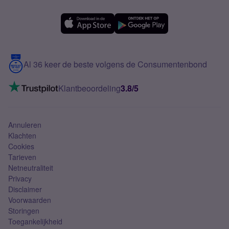
Forum
OPPO
Simyo Compleet
eSIM
Samsung A56
Over Simyo
Samsung
Meerdere nummers
Samsung S25 FE
Blog
5G internet
Contact
Al 36 keer de beste volgens de Consumentenbond
Mobiel internet
VoLTE 4G bellen
Klantbeoordeling
3.8/5
Mobiel abonnement
Simkaart
Annuleren
Klachten
Cookies
Tarieven
Netneutraliteit
Privacy
Disclaimer
Voorwaarden
Storingen
Toegankelijkheid