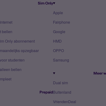
Sim Only
Apple
internet
Fairphone
 bellen
Google
Sim Only abonnement
HMD
 maandelijks opzegbaar
OPPO
voor studenten
Samsung
alleen bellen
Meer w
mpleet
Dual sim
Buitenland
Prepaid
VriendenDeal