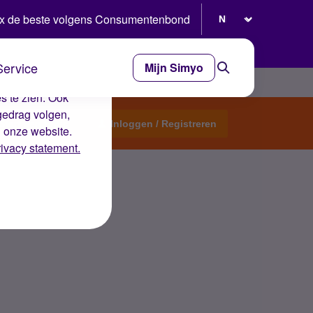
Selecteer taal
x de beste volgens Consumentenbond
Service
Mijn Simyo
e ervaring op de
s te zien. Ook
gedrag volgen,
Start een topic
Inloggen / Registreren
n onze website.
rivacy statement.