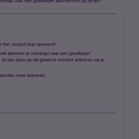
j overstap naar een goedkoper abonnement bij Simyo?
je hier contact over opneemt!
g ook wanneer je overstapt naar een goedkoper
 Je kan deze op elk gewenst moment activeren via je
maanden moet activeren.