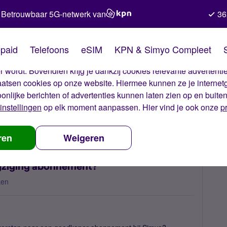
Betrouwbaar 5G-netwerk van
36
kies van Simyo
paid
Telefoons
eSIM
KPN & Simyo Compleet
okies op onze website. Met deze cookies zorgen wij ervoor dat j
 wordt. Bovendien krijg je dankzij cookies relevante advertentie
laatsen cookies op onze website. Hiermee kunnen ze je internet
oonlijke berichten of advertenties kunnen laten zien op en buite
instellingen
op elk moment aanpassen. Hier vind je ook onze
p
ardag geldig na wijziging abonnement?
ren
Weigeren
wijziging abonnement?
ken