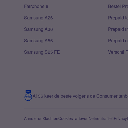
Fairphone 6
Bestel Pr
Samsung A26
Prepaid 
Samsung A36
Prepaid i
Samsung A56
Prepaid o
Samsung S25 FE
Verschil 
Al 36 keer de beste volgens de Consumenten
Annuleren
Klachten
Cookies
Tarieven
Netneutraliteit
Privacy