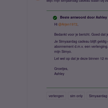
Blijft mijn simjaardag cadeau staan bi
Beste antwoord door
Ashley
Hi ​
@Arjen1972
,
Bedankt voor je bericht. Goed dat 
Je Simyaardag cadeau blijft geldi
abonnement d.m.v. een verlenging.
mijn Simyo.
Let wel op dat je deze binnen 12 
Groetjes,
Ashley
verlengen
sim only
Simyaardag