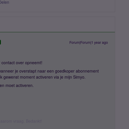
Delen
Forum|Forum|1 year ago
er contact over opneemt!
k wanneer je overstapt naar een goedkoper abonnement
lk gewenst moment activeren via je mijn Simyo.
den moet activeren.
k daarom vraag. Bedankt!