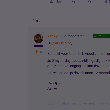
Like
1 reactie
Ashley
Oud-moderator
ANTWOORD
Hi ​
@Arjen1972
,
+3
Bedankt voor je bericht. Goed dat je hi
Je Simyaardag cadeau blijft geldig oo
d.m.v. een verlenging. Je kan deze op e
Let wel op dat je deze binnen 12 maan
Groetjes,
Ashley
Stuur mij alleen een privé bericht als i