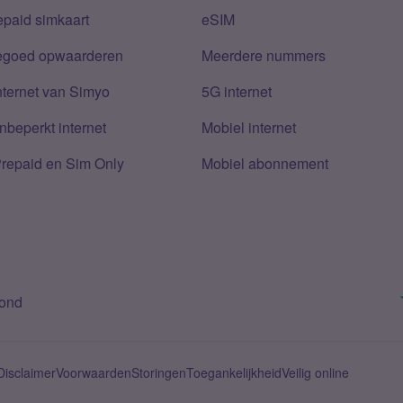
epaid simkaart
eSIM
tegoed opwaarderen
Meerdere nummers
nternet van Simyo
5G internet
nbeperkt internet
Mobiel internet
Prepaid en Sim Only
Mobiel abonnement
bond
Disclaimer
Voorwaarden
Storingen
Toegankelijkheid
Veilig online