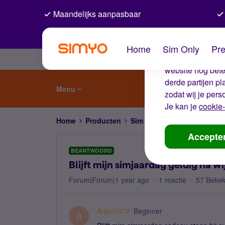
Maandelijks aanpasbaar
De coo
Home
Sim Only
Pre
Wij gebruiken co
website nog beter
derde partijen p
Menu
zodat wij je pers
Je kan je
cookie-
Home
Producten
Sim Only
Blijft mijn simja
Accepte
BEANTWOORD
Blijft mijn simjaardag geldig na 
Forum|Forum|1 year ago
1 reactie
57 Beke
Arjen1972
Beginner
A