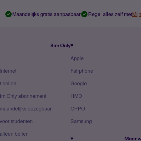
Maandelijks gratis aanpasbaar
Regel alles zelf met
Mij
Sim Only
Apple
internet
Fairphone
 bellen
Google
Sim Only abonnement
HMD
 maandelijks opzegbaar
OPPO
voor studenten
Samsung
alleen bellen
Meer w