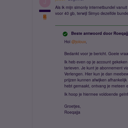
J
Als ik mijn simonly internetbundel vanui
voor 40 gb, terwijl Simyo dezelfde bunde
Beste antwoord door
Roeqaj
Hoi
@jolouv
,
Bedankt voor je bericht. Goeie vraag
Ik heb even op je account gekeken 
tarieven. Je kunt je abonnement vi
Verlengen. Hier kun je dan meebewe
prijzen kunnen afwijken afhankelijk
hebt gemaakt, ontvang je meteen e
Ik hoop je hiermee voldoende geïn
Groetjes,
Roeqajja