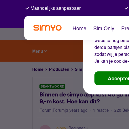
Maandelijks aanpasbaar
De coo
Home
Sim Only
Pre
Wij gebruiken co
website nog beter
derde partijen p
Menu
zodat wij je pers
Je kan je
cookie-
Home
Producten
Sim Only
Binnen de simyo a
Accepte
BEANTWOORD
Binnen de simyo app kost 40 gb int
9,-m kost. Hoe kan dit?
Forum|Forum|3 years ago
1 reactie
220 Be
jolouv
Beginner