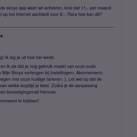
t de simyo app weer wil activeren, kost dat 11,- per maand
l op het internet aanbiedt voor 9,-. Rara hoe kan dit?
ja
! Ik leg je uit hoe het werkt.
en ik zie dat je nog gebruik maakt van onze oude
a Mijn Simyo verlengen bij Instellingen> Abonnement>
gen met onze huidige tarieven :). Let wel op dat de
 van welke looptijd je kiest. Zodra je de aanpassing
en bevestigingsmail hierover.
formeerd te hebben!