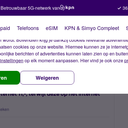
Betrouwbaar 5G-netwerk van
36
kies van Simyo
paid
Telefoons
eSIM
KPN & Simyo Compleet
okies op onze website. Met deze cookies zorgen wij ervoor dat j
 wordt. Bovendien krijg je dankzij cookies relevante advertentie
laatsen cookies op onze website. Hiermee kunnen ze je internet
oonlijke berichten of advertenties kunnen laten zien op en buite
instellingen
op elk moment aanpassen. Hier vind je ook onze
p
pp kost 40 gb internet 11,-, terwijl deze op het internet 9,-m kost. Hoe
ren
Weigeren
ernet 11,-, terwijl deze op het internet
keken