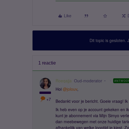
Like
Dit topic is gesloten.
1 reactie
Roeqajja
Oud-moderator
ANTWOO
Hoi
@jolouv
,
+7
Bedankt voor je bericht. Goeie vraag! Ik 
Ik heb even op je account gekeken en ik
kunt je abonnement via Mijn Simyo verle
dan meebewegen met onze huidige tariev
afhankelijk van welke looptijd je kiest