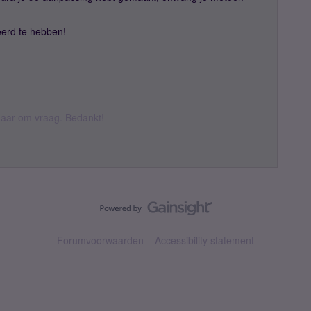
eerd te hebben!
k daar om vraag. Bedankt!
Forumvoorwaarden
Accessibility statement