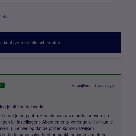
Delen
 Je kunt geen reactie achterlaten.
Forum|Forum|3 years ago
RD
leg je uit hoe het werkt.
 zie dat je nog gebruik maakt van onze oude tarieven. Je
ngen bij Instellingen> Abonnement> Verlengen. Hier kun je
en :). Let wel op dat de prijzen kunnen afwijken
. Zodra je de aanpassing hebt gemaakt, ontvang je meteen