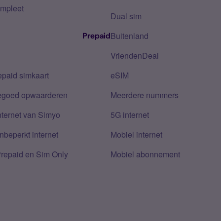
mpleet
Dual sim
Buitenland
Prepaid
VriendenDeal
epaid simkaart
eSIM
tegoed opwaarderen
Meerdere nummers
nternet van Simyo
5G internet
nbeperkt internet
Mobiel internet
Prepaid en Sim Only
Mobiel abonnement