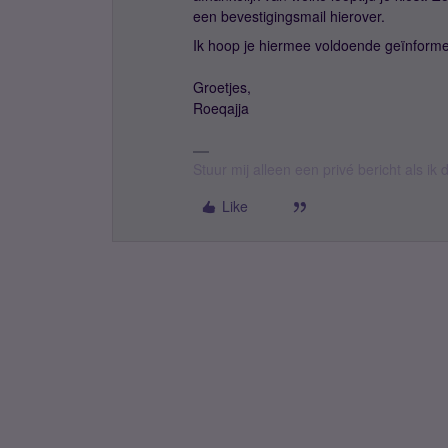
een bevestigingsmail hierover.
Ik hoop je hiermee voldoende geïnform
Groetjes,
Roeqajja
Stuur mij alleen een privé bericht als i
Like