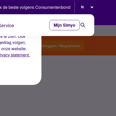
Selecteer taal
x de beste volgens Consumentenbond
Service
Mijn Simyo
e ervaring op de
s te zien. Ook
gedrag volgen,
Start een topic
Inloggen / Registreren
n onze website.
rivacy statement.
 kan dit?