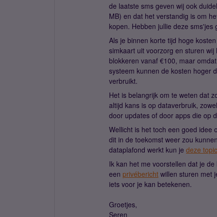
de laatste sms geven wij ook duidel
MB) en dat het verstandig is om het 
kopen. Hebben jullie deze sms'jes
Als je binnen korte tijd hoge koste
simkaart uit voorzorg en sturen wij
blokkeren vanaf €100, maar omdat h
systeem kunnen de kosten hoger da
verbruikt.
Het is belangrijk om te weten dat zo
altijd kans is op dataverbruik, zow
door updates of door apps die op d
Wellicht is het toch een goed idee
dit in de toekomst weer zou kunnen
dataplafond werkt kun je
deze topi
Ik kan het me voorstellen dat je de
een
privébericht
willen sturen met j
iets voor je kan betekenen.
Groetjes,
Seren