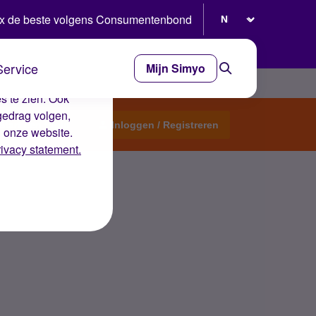
Selecteer taal
x de beste volgens Consumentenbond
Service
Mijn Simyo
e ervaring op de
s te zien. Ook
gedrag volgen,
Start een topic
Inloggen / Registreren
n onze website.
rivacy statement.