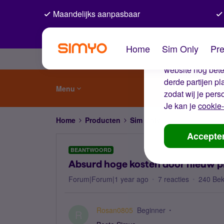
Maandelijks aanpasbaar
De coo
Home
Sim Only
Pre
Wij gebruiken co
website nog beter
derde partijen p
Menu
zodat wij je pers
Je kan je
cookie-
Home
Producten
Sim Only
Absurd hoge kost
Accepte
BEANTWOORD
Absurd hoge kosten door nieuw p
Forum|Forum|1 year ago
7 reacties
240 Be
Rosan0805
Beginner
R