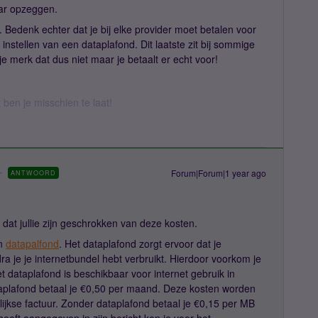
ar opzeggen.
. Bedenk echter dat je bij elke provider moet betalen voor
instellen van een dataplafond. Dit laatste zit bij sommige
e merk dat dus niet maar je betaalt er echt voor!
t ben je misschien te laat!
Forum|Forum|1 year ago
ANTWOORD
n dat jullie zijn geschrokken van deze kosten.
en
datapalfond
. Het dataplafond zorgt ervoor dat je
ra je je internetbundel hebt verbruikt. Hierdoor voorkom je
 dataplafond is beschikbaar voor internet gebruik in
aplafond betaal je €0,50 per maand. Deze kosten worden
jkse factuur. Zonder dataplafond betaal je €0,15 per MB