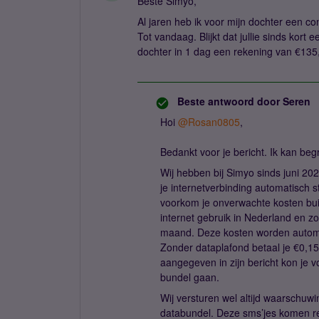
Beste Simyo,
Al jaren heb ik voor mijn dochter een con
Tot vandaag. Blijkt dat jullie sinds kor
dochter in 1 dag een rekening van €135,-
Beste antwoord door
Seren
Hoi
@Rosan0805
,
Bedankt voor je bericht. Ik kan beg
Wij hebben bij Simyo sinds juni 2
je internetverbinding automatisch s
voorkom je onverwachte kosten buit
internet gebruik in Nederland en zo
maand. Deze kosten worden automa
Zonder dataplafond betaal je €0,15
aangegeven in zijn bericht kon je 
bundel gaan.
Wij versturen wel altijd waarschuw
databundel. Deze sms’jes komen rech