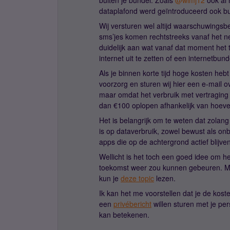
buiten je bundel. Zoals
@wimj12
ook al 
dataplafond werd geïntroduceerd ook bu
Wij versturen wel altijd waarschuwingsb
sms’jes komen rechtstreeks vanaf het net
duidelijk aan wat vanaf dat moment het t
internet uit te zetten of een internetbun
Als je binnen korte tijd hoge kosten hebt
voorzorg en sturen wij hier een e-mail 
maar omdat het verbruik met vertraging
dan €100 oplopen afhankelijk van hoeveel
Het is belangrijk om te weten dat zolang 
is op dataverbruik, zowel bewust als on
apps die op de achtergrond actief blijve
Wellicht is het toch een goed idee om h
toekomst weer zou kunnen gebeuren. Moc
kun je
deze topic
lezen.
Ik kan het me voorstellen dat je de kost
een
privébericht
willen sturen met je per
kan betekenen.