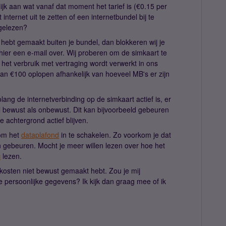
ijk aan wat vanaf dat moment het tarief is (€0.15 per
internet uit te zetten of een internetbundel bij te
 gelezen?
n hebt gemaakt buiten je bundel, dan blokkeren wij je
 hier een e-mail over. Wij proberen om de simkaart te
et verbruik met vertraging wordt verwerkt in ons
n €100 oplopen afhankelijk van hoeveel MB's er zijn
lang de internetverbinding op de simkaart actief is, er
el bewust als onbewust. Dit kan bijvoorbeeld gebeuren
e achtergrond actief blijven.
 om het
dataplafond
in te schakelen. Zo voorkom je dat
 gebeuren. Mocht je meer willen lezen over hoe het
c
lezen.
 kosten niet bewust gemaakt hebt. Zou je mij
e persoonlijke gegevens? Ik kijk dan graag mee of ik