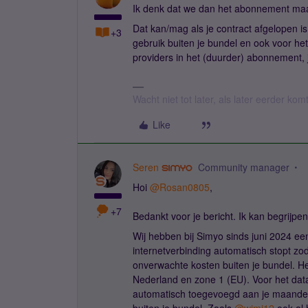
Ik denk dat we dan het abonnement ma
Dat kan/mag als je contract afgelopen is
+3
gebruik buiten je bundel en ook voor het 
providers in het (duurder) abonnement, j
Wacht niet tot later, als later eerder kom
Like
Seren
Community manager
Hoi
@Rosan0805
,
+7
Bedankt voor je bericht. Ik kan begrijpe
Wij hebben bij Simyo sinds juni 2024 e
internetverbinding automatisch stopt zod
onverwachte kosten buiten je bundel. Het
Nederland en zone 1 (EU). Voor het dat
automatisch toegevoegd aan je maandeli