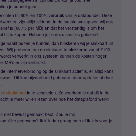
heeft aangegeven in zijn bericht kon je voor het
iten je bundel gaan.
erichten bij 80% en 100% verbruik van je databundel. Deze
werk en zijn altijd leidend. In de laatste sms geven wij ook
arief is (€0.15 per MB) en dat het verstandig is om het
del bij te kopen. Hebben jullie deze sms'jes gelezen?
 gemaakt buiten je bundel, dan blokkeren wij je simkaart uit
over. Wij proberen om de simkaart te blokkeren vanaf €100,
 wordt verwerkt in ons systeem kunnen de kosten hoger
 MB's er zijn verbruikt.
de internetverbinding op de simkaart actief is, er altijd kans
bewust. Dit kan bijvoorbeeld gebeuren door updates of door
n.
et
dataplafond
in te schakelen. Zo voorkom je dat dit in de
ht je meer willen lezen over hoe het dataplafond werkt
en niet bewust gemaakt hebt. Zou je mij
soonlijke gegevens? Ik kijk dan graag mee of ik iets voor je