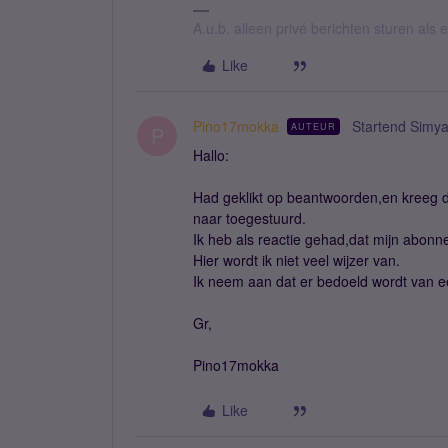
A.u.b. alleen privé berichten sturen als
Like
Pino17mokka
Startend Simy
AUTEUR
P
Hallo:
Had geklikt op beantwoorden,en kreeg d
naar toegestuurd.
Ik heb als reactie gehad,dat mijn abonn
Hier wordt ik niet veel wijzer van.
Ik neem aan dat er bedoeld wordt van
Gr,
Pino17mokka
Like