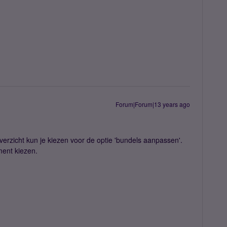
Forum|Forum|13 years ago
overzicht kun je kiezen voor de optie 'bundels aanpassen'.
ment kiezen.
?