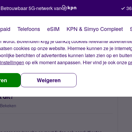
Betrouwbaar 5G-netwerk van
36
kies van Simyo
paid
Telefoons
eSIM
KPN & Simyo Compleet
okies op onze website. Met deze cookies zorgen wij ervoor dat j
 wordt. Bovendien krijg je dankzij cookies relevante advertentie
laatsen cookies op onze website. Hiermee kunnen ze je internet
oonlijke berichten of advertenties kunnen laten zien op en buite
instellingen
op elk moment aanpassen. Hier vind je ook onze
p
engen, hoe moet dit?
ren
Weigeren
 dit?
 Bekeken