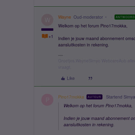
Wayne
Oud-moderator
ANTWOORD
W
Welkom op het forum Pino17mokka,
+1
Indien je jouw maand abonnement omsc
aansluitkosten in rekening.
Groetjes,WayneSimyo WebcareAub allee
vraagt.
Like
Pino17mokka
Startend Simy
AUTEUR
P
Welkom op het forum Pino17mokka,
Indien je jouw maand abonnement om
aansluitkosten in rekening.