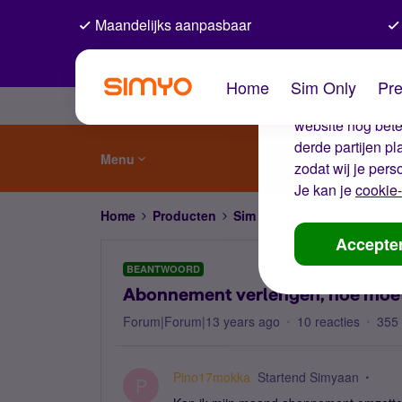
Maandelijks aanpasbaar
De coo
Home
Sim Only
Pre
Wij gebruiken co
website nog beter
derde partijen p
Menu
zodat wij je pers
Je kan je
cookie-
Home
Producten
Sim Only
Abonnement verl
Accepte
BEANTWOORD
Abonnement verlengen, hoe moet
Forum|Forum|13 years ago
10 reacties
355
Pino17mokka
Startend Simyaan
P