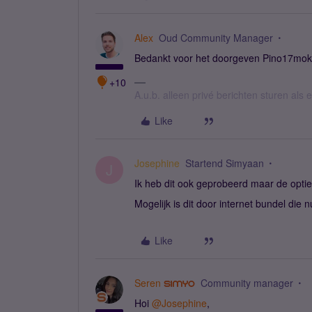
Alex
Oud Community Manager
Bedankt voor het doorgeven Pino17mo
+10
A.u.b. alleen privé berichten sturen als
Like
Josephine
Startend Simyaan
J
Ik heb dit ook geprobeerd maar de opti
Mogelijk is dit door internet bundel d
Like
Seren
Community manager
Hoi
@Josephine
,