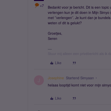
+7
Bedankt voor je bericht. Dit is een topic
verlengen kun je dit doen in Mijn Simyo (
met '’verlengen'’. Je kunt dan je bundel
weten of dit is gelukt?
Groetjes,
Seren
Stuur mij alleen een privébericht als ik
Like
Josephine
Startend Simyaan
J
helaas looptijd komt niet voor mijn sim
Like