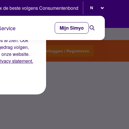
Selecteer taal
x de beste volgens Consumentenbond
Service
Mijn Simyo
e ervaring op de
s te zien. Ook
gedrag volgen,
Start een topic
Inloggen / Registreren
n onze website.
rivacy statement.