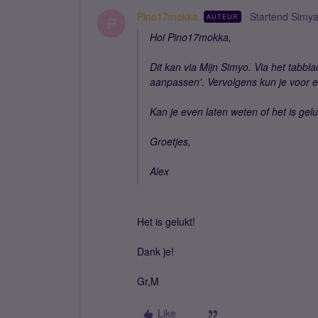
Pino17mokka
Startend Simy
AUTEUR
P
Hoi Pino17mokka,
Dit kan via Mijn Simyo. Via het tabbla
aanpassen'. Vervolgens kun je voor 
Kan je even laten weten of het is gel
Groetjes,
Alex
Het is gelukt!
Dank je!
Gr,M
Like