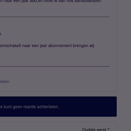
 naar een jaar abo,en moet ik dan ook aansluitkosten
,
omschakelt naar een jaar abonnement brengen wij
Delen
 Je kunt geen reactie achterlaten.
Oudste eerst