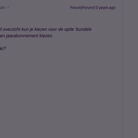
aan
Forum|Forum|13 years ago
d overzicht kun je kiezen voor de optie 'bundels
een jaarabonnement kiezen.
ukt?