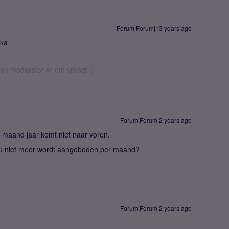
Forum|Forum|13 years ago
kka
 een moderator er om vraagt :)
Forum|Forum|2 years ago
e maand jaar komt niet naar voren.
ie nu niet meer wordt aangeboden per maand?
Forum|Forum|2 years ago