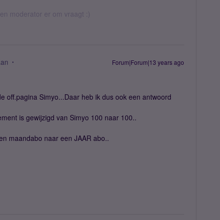
 een moderator er om vraagt :)
aan
Forum|Forum|13 years ago
e off.pagina Simyo...Daar heb ik dus ook een antwoord
ement is gewijzigd van Simyo 100 naar 100..
 een maandabo naar een JAAR abo..