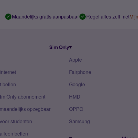
Maandelijks gratis aanpasbaar
Regel alles zelf met
Mij
Sim Only
Apple
internet
Fairphone
 bellen
Google
Sim Only abonnement
HMD
 maandelijks opzegbaar
OPPO
voor studenten
Samsung
alleen bellen