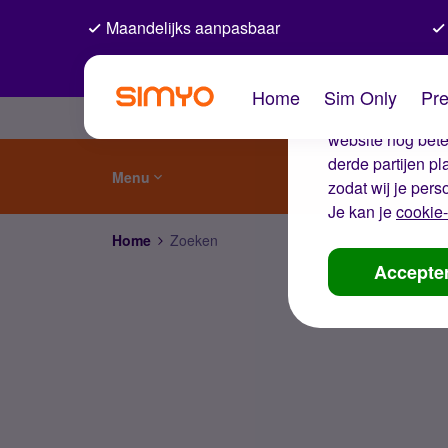
Maandelijks aanpasbaar
De coo
Home
Sim Only
Pre
Wij gebruiken co
website nog beter
derde partijen p
Menu
zodat wij je pers
Je kan je
cookie-
Home
Zoeken
Accepte