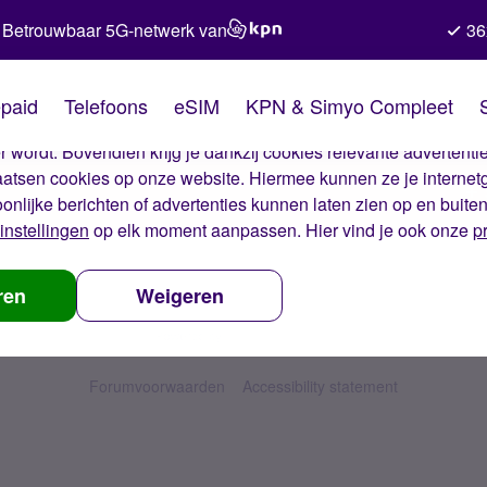
Betrouwbaar 5G-netwerk van
36
kies van Simyo
paid
Telefoons
eSIM
KPN & Simyo Compleet
okies op onze website. Met deze cookies zorgen wij ervoor dat j
 wordt. Bovendien krijg je dankzij cookies relevante advertentie
laatsen cookies op onze website. Hiermee kunnen ze je internet
oonlijke berichten of advertenties kunnen laten zien op en buite
instellingen
op elk moment aanpassen. Hier vind je ook onze
p
ren
Weigeren
Forumvoorwaarden
Accessibility statement