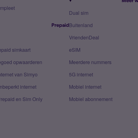
Meer w
mpleet
Dual sim
Buitenland
Prepaid
VriendenDeal
epaid simkaart
eSIM
tegoed opwaarderen
Meerdere nummers
nternet van Simyo
5G internet
nbeperkt internet
Mobiel internet
Prepaid en Sim Only
Mobiel abonnement