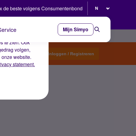
Selecteer taal
x de beste volgens Consumentenbond
Service
Mijn Simyo
e ervaring op de
s te zien. Ook
gedrag volgen,
Start een topic
Inloggen / Registreren
n onze website.
rivacy statement.