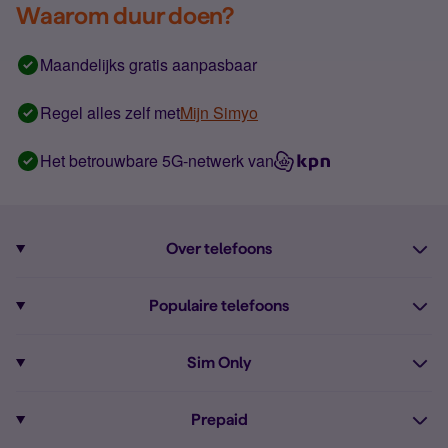
Waarom duur doen?
Maandelijks gratis aanpasbaar
Regel alles zelf met
Mijn Simyo
Het betrouwbare 5G-netwerk van
Over telefoons
Abonnement met telefoon
Populaire telefoons
Informatie over telefoons
Pixel 10
Sim Only
Alle telefoons
Pixel 9a
Sim Only
Prepaid
iPhone 16
Sim Only internet