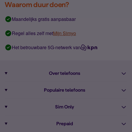
Waarom duur doen?
Maandelijks gratis aanpasbaar
Regel alles zelf met
Mijn Simyo
Het betrouwbare 5G-netwerk van
Over telefoons
Abonnement met telefoon
Populaire telefoons
Informatie over telefoons
Pixel 10
Sim Only
Alle telefoons
Pixel 9a
Sim Only
Prepaid
iPhone 16
Sim Only internet