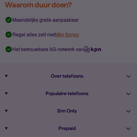
Waarom duur doen?
Maandelijks gratis aanpasbaar
Regel alles zelf met
Mijn Simyo
Het betrouwbare 5G-netwerk van
Over telefoons
Abonnement met telefoon
Populaire telefoons
Informatie over telefoons
Pixel 10
Sim Only
Alle telefoons
Pixel 9a
Sim Only
Prepaid
iPhone 16
Sim Only internet