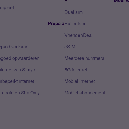
Meer w
mpleet
Dual sim
Buitenland
Prepaid
VriendenDeal
epaid simkaart
eSIM
tegoed opwaarderen
Meerdere nummers
nternet van Simyo
5G internet
nbeperkt internet
Mobiel internet
Prepaid en Sim Only
Mobiel abonnement