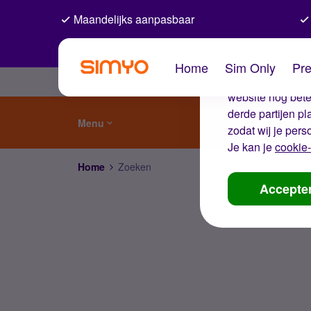
Maandelijks aanpasbaar
De coo
Home
Sim Only
Pre
Wij gebruiken co
website nog beter
derde partijen p
Menu
zodat wij je pers
Je kan je
cookie-
Home
Zoeken
Accepte