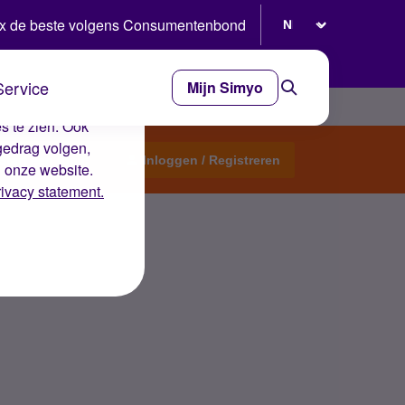
Selecteer taal
x de beste volgens Consumentenbond
Service
Mijn Simyo
e ervaring op de
s te zien. Ook
gedrag volgen,
Start een topic
Inloggen / Registreren
n onze website.
rivacy statement.