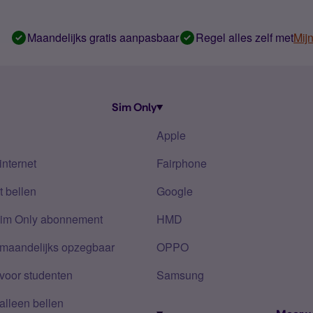
Maandelijks gratis aanpasbaar
Regel alles zelf met
Mij
Sim Only
Apple
internet
Fairphone
 bellen
Google
Sim Only abonnement
HMD
 maandelijks opzegbaar
OPPO
voor studenten
Samsung
alleen bellen