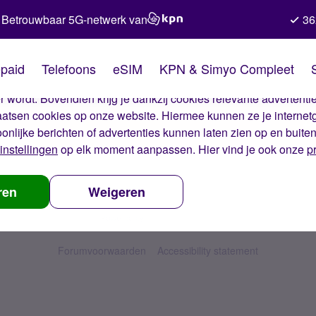
Betrouwbaar 5G-netwerk van
36
kies van Simyo
paid
Telefoons
eSIM
KPN & Simyo Compleet
okies op onze website. Met deze cookies zorgen wij ervoor dat j
 wordt. Bovendien krijg je dankzij cookies relevante advertentie
laatsen cookies op onze website. Hiermee kunnen ze je internet
oonlijke berichten of advertenties kunnen laten zien op en buite
instellingen
op elk moment aanpassen. Hier vind je ook onze
p
ren
Weigeren
Forumvoorwaarden
Accessibility statement