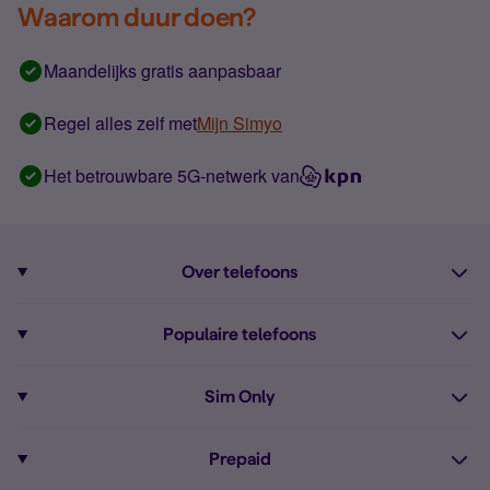
Waarom duur doen?
Maandelijks gratis aanpasbaar
Regel alles zelf met
Mijn Simyo
Het betrouwbare 5G-netwerk van
Over telefoons
Abonnement met telefoon
Populaire telefoons
Informatie over telefoons
Pixel 10
Sim Only
Alle telefoons
Pixel 9a
Sim Only
Prepaid
iPhone 16
Sim Only internet