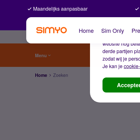
Maandelijks aanpasbaar
De coo
Home
Sim Only
Pre
Wij gebruiken co
website nog beter
derde partijen p
Menu
zodat wij je pers
Je kan je
cookie-
Home
Zoeken
Accepte