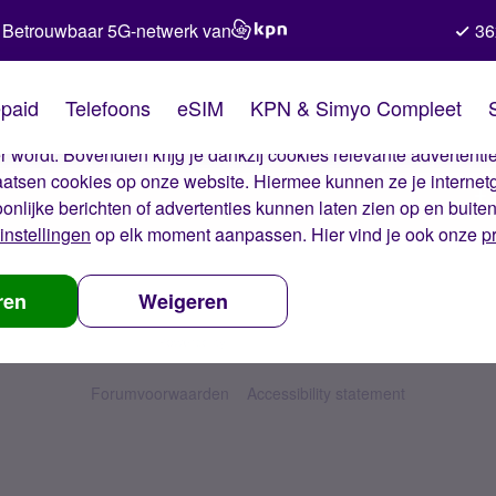
Betrouwbaar 5G-netwerk van
36
kies van Simyo
paid
Telefoons
eSIM
KPN & Simyo Compleet
okies op onze website. Met deze cookies zorgen wij ervoor dat j
 wordt. Bovendien krijg je dankzij cookies relevante advertentie
laatsen cookies op onze website. Hiermee kunnen ze je internet
oonlijke berichten of advertenties kunnen laten zien op en buite
instellingen
op elk moment aanpassen. Hier vind je ook onze
p
ren
Weigeren
Forumvoorwaarden
Accessibility statement