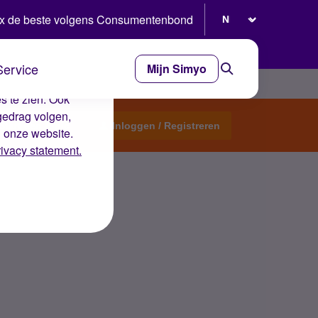
Selecteer taal
x de beste volgens Consumentenbond
Service
Mijn Simyo
e ervaring op de
s te zien. Ook
gedrag volgen,
Start een topic
Inloggen / Registreren
n onze website.
rivacy statement.