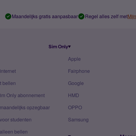
Maandelijks gratis aanpasbaar
Regel alles zelf met
Mij
Sim Only
Apple
internet
Fairphone
 bellen
Google
Sim Only abonnement
HMD
 maandelijks opzegbaar
OPPO
voor studenten
Samsung
alleen bellen