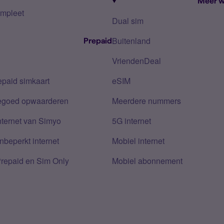
Meer w
mpleet
Dual sim
Buitenland
Prepaid
VriendenDeal
epaid simkaart
eSIM
tegoed opwaarderen
Meerdere nummers
nternet van Simyo
5G internet
nbeperkt internet
Mobiel internet
Prepaid en Sim Only
Mobiel abonnement