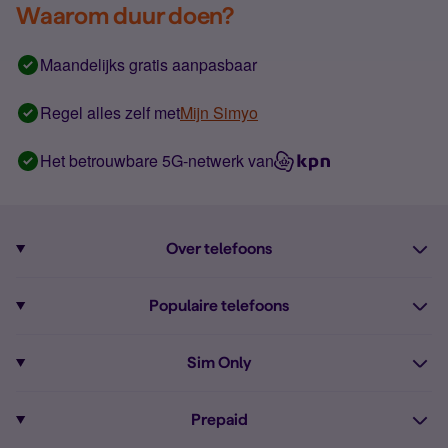
Waarom duur doen?
Maandelijks gratis aanpasbaar
Regel alles zelf met
Mijn Simyo
Het betrouwbare 5G-netwerk van
Over telefoons
Abonnement met telefoon
Populaire telefoons
Informatie over telefoons
Pixel 10
Sim Only
Alle telefoons
Pixel 9a
Sim Only
Prepaid
iPhone 16
Sim Only internet