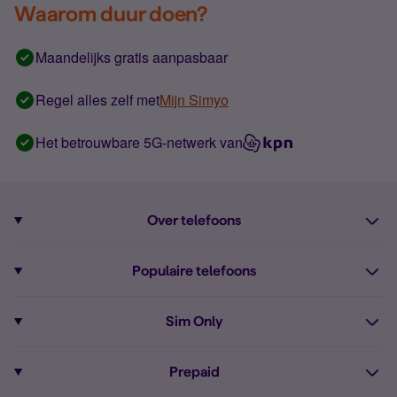
Waarom duur doen?
Maandelijks gratis aanpasbaar
Regel alles zelf met
Mijn Simyo
Het betrouwbare 5G-netwerk van
Over telefoons
Abonnement met telefoon
Populaire telefoons
Informatie over telefoons
Pixel 10
Sim Only
Alle telefoons
Pixel 9a
Sim Only
Prepaid
iPhone 16
Sim Only internet