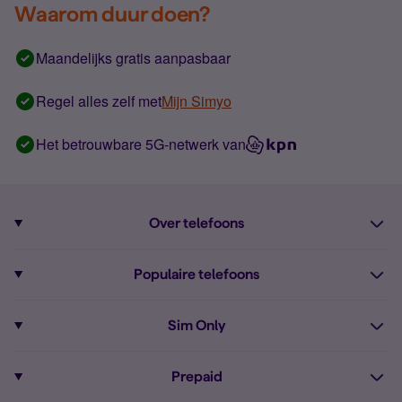
Waarom duur doen?
Maandelijks gratis aanpasbaar
Regel alles zelf met
Mijn Simyo
Het betrouwbare 5G-netwerk van
Over telefoons
Abonnement met telefoon
Populaire telefoons
Informatie over telefoons
Pixel 10
Sim Only
Alle telefoons
Pixel 9a
Sim Only
Prepaid
iPhone 16
Sim Only internet