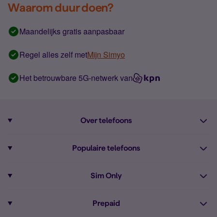
Waarom duur doen?
Maandelijks gratis aanpasbaar
Regel alles zelf met
Mijn Simyo
Het betrouwbare 5G-netwerk van
Over telefoons
Abonnement met telefoon
Populaire telefoons
Informatie over telefoons
Pixel 10
Sim Only
Alle telefoons
Pixel 9a
Sim Only
Prepaid
iPhone 16
Sim Only internet