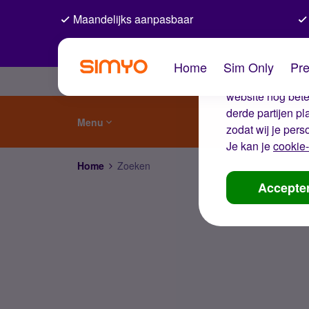
Maandelijks aanpasbaar
De coo
Home
Sim Only
Pre
Wij gebruiken co
website nog beter
derde partijen p
Menu
zodat wij je pers
Je kan je
cookie-
Home
Zoeken
Accepte