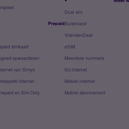
Meer w
mpleet
Dual sim
Buitenland
Prepaid
VriendenDeal
epaid simkaart
eSIM
tegoed opwaarderen
Meerdere nummers
nternet van Simyo
5G internet
nbeperkt internet
Mobiel internet
Prepaid en Sim Only
Mobiel abonnement