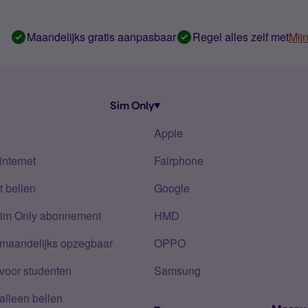
Maandelijks gratis aanpasbaar
Regel alles zelf met
Mij
Sim Only
Apple
internet
Fairphone
 bellen
Google
Sim Only abonnement
HMD
 maandelijks opzegbaar
OPPO
voor studenten
Samsung
alleen bellen