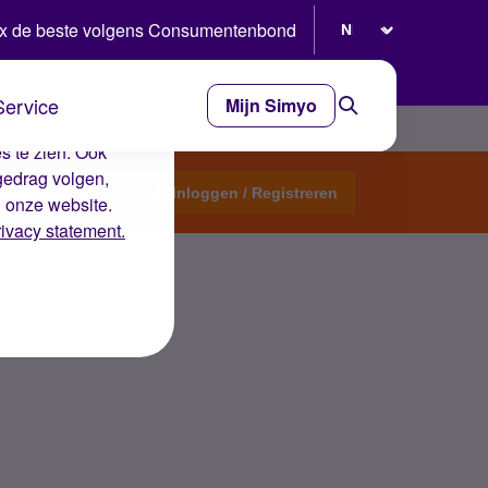
Selecteer taal
x de beste volgens Consumentenbond
Service
Mijn Simyo
e ervaring op de
s te zien. Ook
gedrag volgen,
Start een topic
Inloggen / Registreren
n onze website.
rivacy statement.