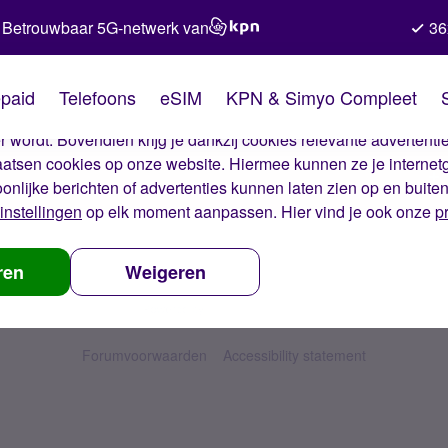
Betrouwbaar 5G-netwerk van
36
kies van Simyo
paid
Telefoons
eSIM
KPN & Simyo Compleet
okies op onze website. Met deze cookies zorgen wij ervoor dat j
 wordt. Bovendien krijg je dankzij cookies relevante advertentie
laatsen cookies op onze website. Hiermee kunnen ze je internet
oonlijke berichten of advertenties kunnen laten zien op en buite
instellingen
op elk moment aanpassen. Hier vind je ook onze
p
ren
Weigeren
Forumvoorwaarden
Accessibility statement