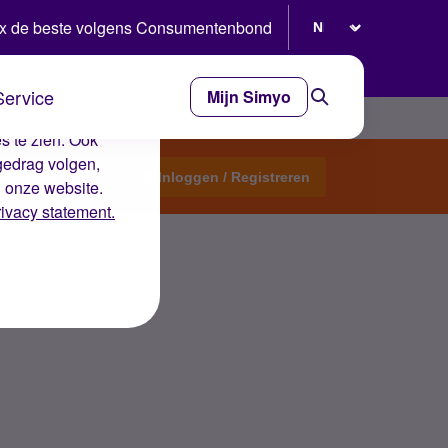
Selecteer taal
x de beste volgens Consumentenbond
Service
Mijn Simyo
e ervaring op de
s te zien. Ook
gedrag volgen,
Start een topic
Inloggen / Registreren
n onze website.
rivacy statement.