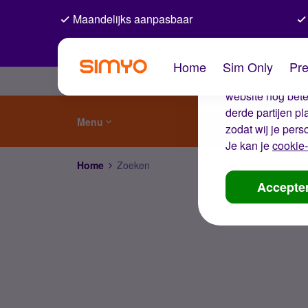
Maandelijks aanpasbaar
De coo
Home
Sim Only
Pre
Wij gebruiken co
website nog beter
derde partijen p
Menu
zodat wij je pers
Je kan je
cookie-
Home
Zoeken
Accepte