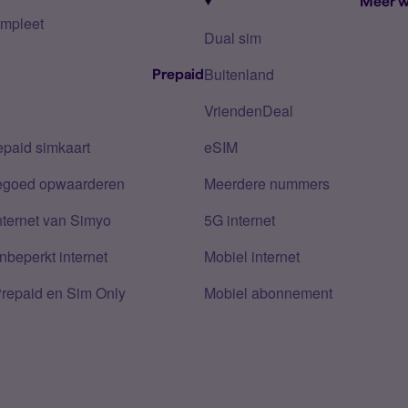
Meer w
mpleet
Dual sim
Buitenland
Prepaid
VriendenDeal
epaid simkaart
eSIM
tegoed opwaarderen
Meerdere nummers
nternet van Simyo
5G internet
nbeperkt internet
Mobiel internet
Prepaid en Sim Only
Mobiel abonnement