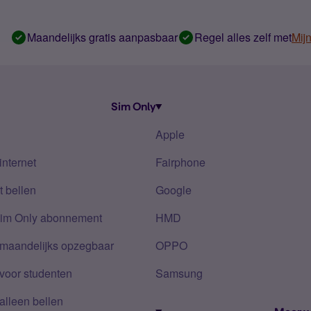
Maandelijks gratis aanpasbaar
Regel alles zelf met
Mij
Sim Only
Apple
internet
Fairphone
 bellen
Google
Sim Only abonnement
HMD
 maandelijks opzegbaar
OPPO
voor studenten
Samsung
alleen bellen