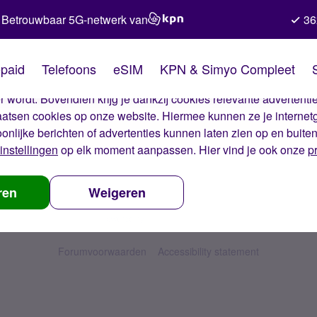
Betrouwbaar 5G-netwerk van
36
kies van Simyo
paid
Telefoons
eSIM
KPN & Simyo Compleet
okies op onze website. Met deze cookies zorgen wij ervoor dat j
 wordt. Bovendien krijg je dankzij cookies relevante advertentie
laatsen cookies op onze website. Hiermee kunnen ze je internet
oonlijke berichten of advertenties kunnen laten zien op en buite
instellingen
op elk moment aanpassen. Hier vind je ook onze
p
ren
Weigeren
Forumvoorwaarden
Accessibility statement