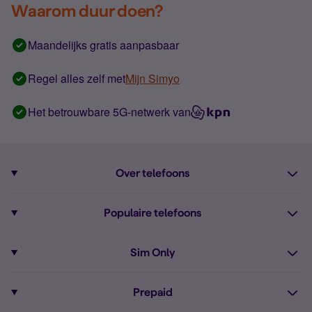
Waarom duur doen?
Maandelijks gratis aanpasbaar
Regel alles zelf met
Mijn Simyo
Het betrouwbare 5G-netwerk van
Over telefoons
Abonnement met telefoon
Populaire telefoons
Informatie over telefoons
Pixel 10
Sim Only
Alle telefoons
Pixel 9a
Sim Only
Prepaid
iPhone 16
Sim Only internet