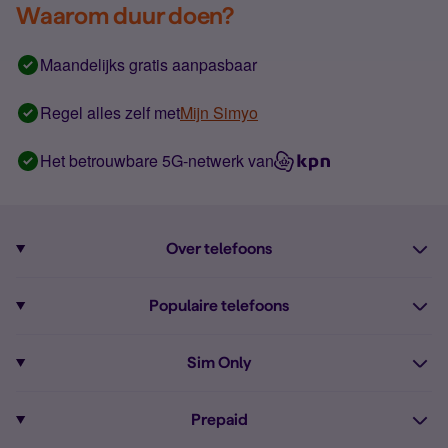
Waarom duur doen?
Maandelijks gratis aanpasbaar
Regel alles zelf met
Mijn Simyo
Het betrouwbare 5G-netwerk van
Over telefoons
Abonnement met telefoon
Populaire telefoons
Informatie over telefoons
Pixel 10
Sim Only
Alle telefoons
Pixel 9a
Sim Only
Prepaid
iPhone 16
Sim Only internet