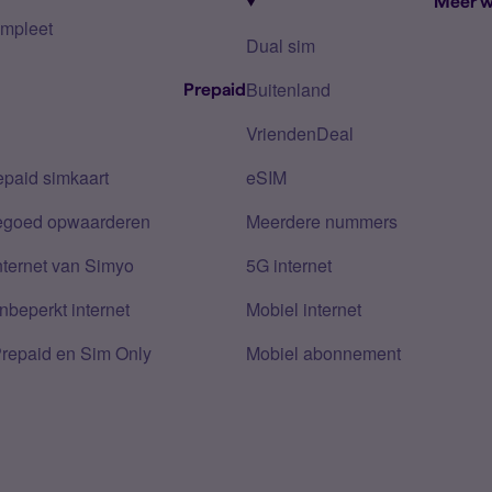
Meer w
mpleet
Dual sim
Buitenland
Prepaid
VriendenDeal
epaid simkaart
eSIM
tegoed opwaarderen
Meerdere nummers
nternet van Simyo
5G internet
nbeperkt internet
Mobiel internet
Prepaid en Sim Only
Mobiel abonnement