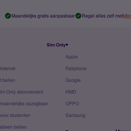
Maandelijks gratis aanpasbaar
Regel alles zelf met
Mij
Sim Only
Apple
internet
Fairphone
 bellen
Google
Sim Only abonnement
HMD
 maandelijks opzegbaar
OPPO
voor studenten
Samsung
alleen bellen