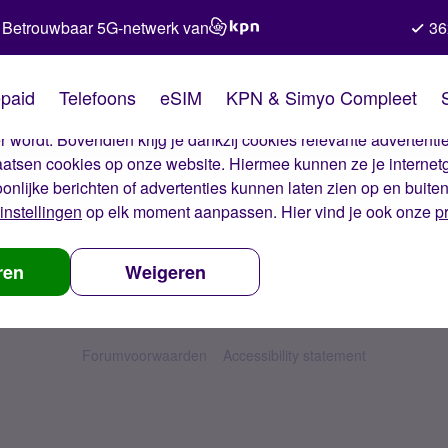
Betrouwbaar 5G-netwerk van
36
kies van Simyo
paid
Telefoons
eSIM
KPN & Simyo Compleet
okies op onze website. Met deze cookies zorgen wij ervoor dat j
 wordt. Bovendien krijg je dankzij cookies relevante advertentie
laatsen cookies op onze website. Hiermee kunnen ze je internet
oonlijke berichten of advertenties kunnen laten zien op en buite
instellingen
op elk moment aanpassen. Hier vind je ook onze
p
ren
Weigeren
Forumvoorwaarden
Accessibility statement