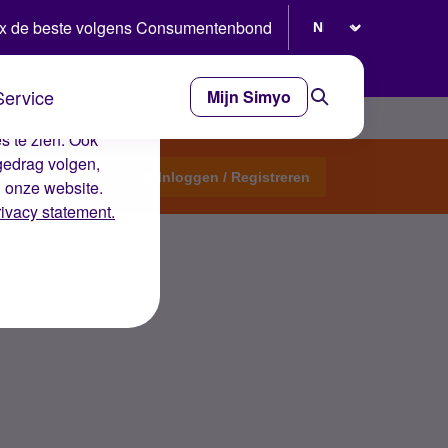
Selecteer taal
x de beste volgens Consumentenbond
Service
Mijn Simyo
e ervaring op de
s te zien. Ook
gedrag volgen,
Start een topic
Inloggen / Registreren
n onze website.
rivacy statement.