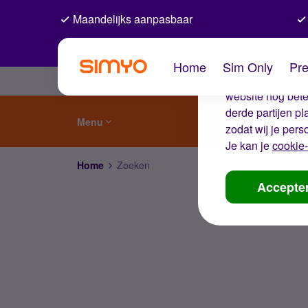
Maandelijks aanpasbaar
De coo
Home
Sim Only
Pre
Wij gebruiken co
website nog beter
derde partijen p
Menu
zodat wij je pers
Je kan je
cookie-
Home
Zoeken
Accepte