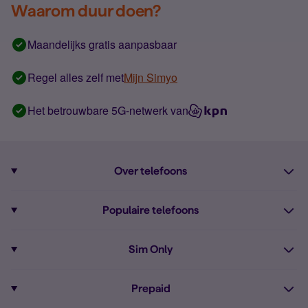
Waarom duur doen?
Maandelijks gratis aanpasbaar
Regel alles zelf met
Mijn Simyo
Het betrouwbare 5G-netwerk van
Over telefoons
Abonnement met telefoon
Populaire telefoons
Informatie over telefoons
Pixel 10
Sim Only
Alle telefoons
Pixel 9a
Sim Only
Prepaid
iPhone 16
Sim Only internet