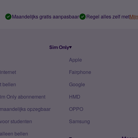
Maandelijks gratis aanpasbaar
Regel alles zelf met
Mij
Sim Only
Apple
internet
Fairphone
 bellen
Google
Sim Only abonnement
HMD
 maandelijks opzegbaar
OPPO
voor studenten
Samsung
alleen bellen