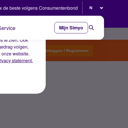
Selecteer taal
x de beste volgens Consumentenbond
Service
Mijn Simyo
e ervaring op de
s te zien. Ook
gedrag volgen,
Start een topic
Inloggen / Registreren
n onze website.
rivacy statement.