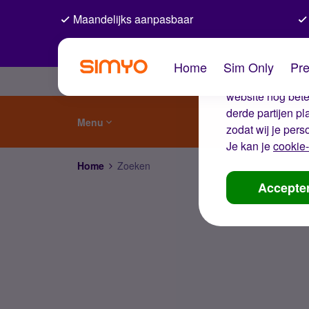
Maandelijks aanpasbaar
De coo
Home
Sim Only
Pre
Wij gebruiken co
website nog beter
derde partijen p
Menu
zodat wij je pers
Je kan je
cookie-
Home
Zoeken
Accepte