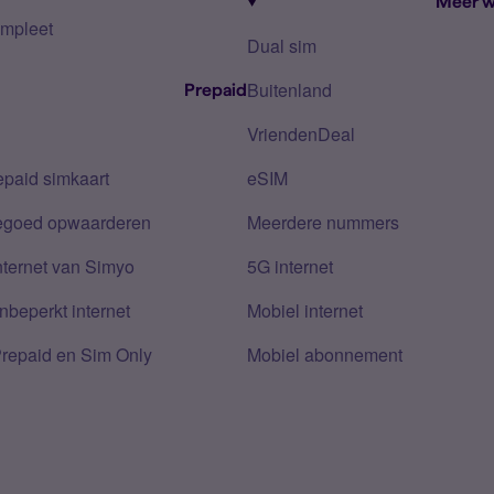
Meer w
mpleet
Dual sim
Buitenland
Prepaid
VriendenDeal
epaid simkaart
eSIM
tegoed opwaarderen
Meerdere nummers
nternet van Simyo
5G internet
nbeperkt internet
Mobiel internet
Prepaid en Sim Only
Mobiel abonnement