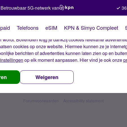
Betrouwbaar 5G-netwerk van
36
kies van Simyo
paid
Telefoons
eSIM
KPN & Simyo Compleet
okies op onze website. Met deze cookies zorgen wij ervoor dat j
 wordt. Bovendien krijg je dankzij cookies relevante advertentie
laatsen cookies op onze website. Hiermee kunnen ze je internet
oonlijke berichten of advertenties kunnen laten zien op en buite
instellingen
op elk moment aanpassen. Hier vind je ook onze
p
ren
Weigeren
Forumvoorwaarden
Accessibility statement