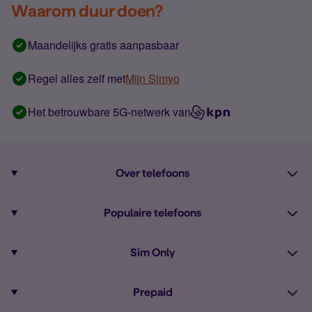
Waarom duur doen?
Maandelijks gratis aanpasbaar
Regel alles zelf met
Mijn Simyo
Het betrouwbare 5G-netwerk van
Over telefoons
Abonnement met telefoon
Populaire telefoons
Informatie over telefoons
Pixel 10
Sim Only
Alle telefoons
Pixel 9a
Sim Only
Prepaid
iPhone 16
Sim Only internet